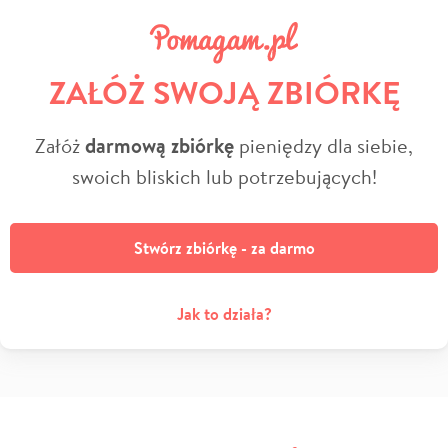
ZAŁÓŻ SWOJĄ ZBIÓRKĘ
Załóż
darmową zbiórkę
pieniędzy dla siebie,
swoich bliskich lub potrzebujących!
Stwórz zbiórkę - za darmo
Jak to działa?