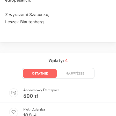
Z wyrazami Szacunku,
Leszek Blautenberg
Wpłaty:
4
OSTATNIE
NAJWYŻSZE
Anonimowy Darczyńca
600
zł
Piotr Dzierzba
100
zł