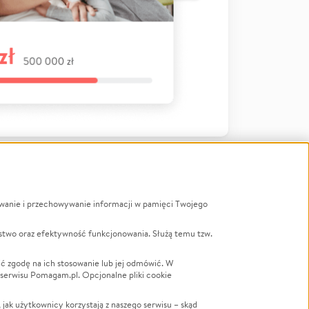
ywanie i przechowywanie informacji w pamięci Twojego
a
stwo oraz efektywność funkcjonowania. Służą temu tzw.
LGBTQ+
Powódź
ć zgodę na ich stosowanie lub jej odmówić. W
 serwisu Pomagam.pl. Opcjonalne pliki cookie
Wichura
NGO
ak użytkownicy korzystają z naszego serwisu – skąd