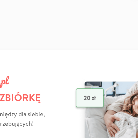
 ZBIÓRKĘ
niędzy dla siebie,
trzebujących!