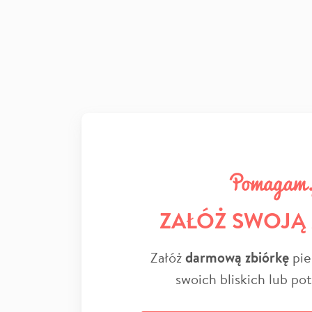
ZAŁÓŻ SWOJĄ
Załóż
darmową zbiórkę
pie
swoich bliskich lub po