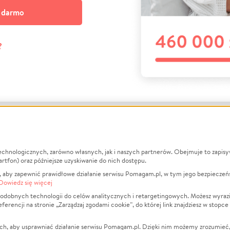
a darmo
?
echnologicznych, zarówno własnych, jak i naszych partnerów. Obejmuje to zapis
macje
O nas
Zbieraj n
artfon) oraz późniejsze uzyskiwanie do nich dostępu.
 aby zapewnić prawidłowe działanie serwisu Pomagam.pl, w tym jego bezpieczeń
działa?
Opinie
Leczenie
Dowiedz się więcej
min
Raporty
Zwierzęta
odobnych technologii do celów analitycznych i retargetingowych. Możesz wyrazi
ncji na stronie „Zarządzaj zgodami cookie”, do której link znajdziesz w stopce
ka Prywatności
Za darmo
Pożar
 Kontrahenci
Blog
Ukraina
ch, aby usprawniać działanie serwisu Pomagam.pl. Dzięki nim możemy zrozumieć, j