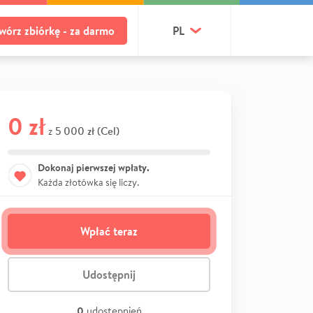
wórz zbiórkę - za darmo
PL
0 zł
5 000 zł (Cel)
z
Dokonaj pierwszej wpłaty.
Każda złotówka się liczy.
Wpłać teraz
Udostępnij
0
udostępnień