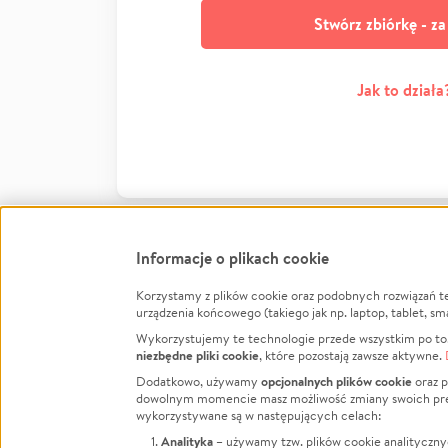
Stwórz zbiórkę - z
Jak to działa
Informacje o plikach cookie
Korzystamy z plików cookie oraz podobnych rozwiązań t
Infor
urządzenia końcowego (takiego jak np. laptop, tablet, sm
Wykorzystujemy te technologie przede wszystkim po to,
Jak to 
niezbędne pliki cookie
, które pozostają zawsze aktywne.
Facebook
Twitter
Instagram
Regula
opcjonalnych plików cookie
Dodatkowo, używamy
oraz p
dowolnym momencie masz możliwość zmiany swoich prefere
Polity
LinkedIn
TikTok
Youtube
wykorzystywane są w następujących celach:
RODO -
Analityka
– używamy tzw. plików cookie analityczny