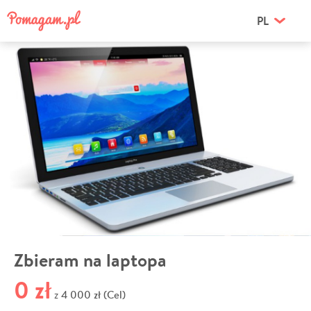
PL
Zbieram na laptopa
0 zł
4 000 zł (Cel)
z