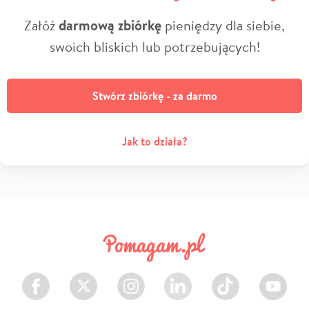
Załóż
darmową zbiórkę
pieniędzy dla siebie,
swoich bliskich lub potrzebujących!
Stwórz zbiórkę - za darmo
Jak to działa?
Facebook
Twitter
Instagram
LinkedIn
TikTok
Youtube