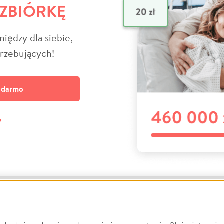
 ZBIÓRKĘ
niędzy dla siebie,
trzebujących!
a darmo
?