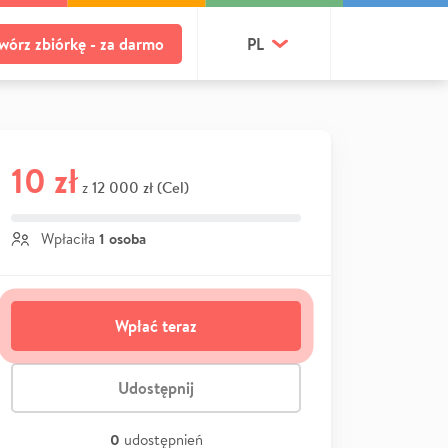
wórz zbiórkę - za darmo
PL
10 zł
12 000 zł (Cel)
z
1 osoba
Wpłaciła
Wpłać teraz
Udostępnij
0
udostępnień