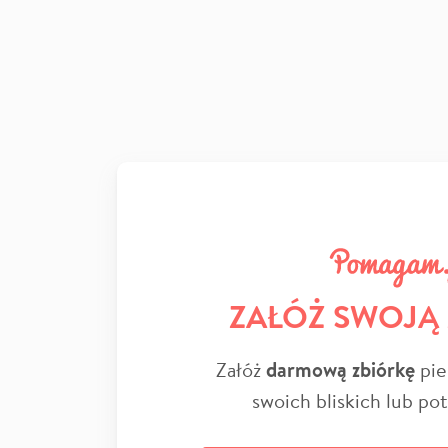
ZAŁÓŻ SWOJĄ
Załóż
darmową zbiórkę
pie
swoich bliskich lub po