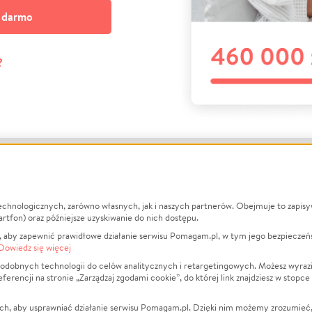
a darmo
?
echnologicznych, zarówno własnych, jak i naszych partnerów. Obejmuje to zapis
macje
O nas
Zbieraj n
artfon) oraz późniejsze uzyskiwanie do nich dostępu.
 aby zapewnić prawidłowe działanie serwisu Pomagam.pl, w tym jego bezpieczeń
działa?
Opinie
Leczenie
Dowiedz się więcej
min
Raporty
Zwierzęta
odobnych technologii do celów analitycznych i retargetingowych. Możesz wyrazi
ncji na stronie „Zarządzaj zgodami cookie”, do której link znajdziesz w stopce
ka Prywatności
Za darmo
Pożar
 Kontrahenci
Blog
Ukraina
ch, aby usprawniać działanie serwisu Pomagam.pl. Dzięki nim możemy zrozumieć, j