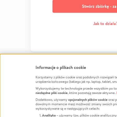
Stwórz zbiórkę - z
Jak to działa
Informacje o plikach cookie
Korzystamy z plików cookie oraz podobnych rozwiązań t
Infor
urządzenia końcowego (takiego jak np. laptop, tablet, sm
Wykorzystujemy te technologie przede wszystkim po to,
Jak to 
niezbędne pliki cookie
, które pozostają zawsze aktywne.
Facebook
Twitter
Instagram
Regula
opcjonalnych plików cookie
Dodatkowo, używamy
oraz p
dowolnym momencie masz możliwość zmiany swoich prefere
Polity
LinkedIn
TikTok
Youtube
wykorzystywane są w następujących celach:
RODO -
Analityka
– używamy tzw. plików cookie analityczny