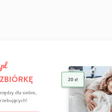
 ZBIÓRKĘ
niędzy dla siebie,
trzebujących!