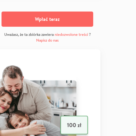
Wpłać teraz
Uważasz, że ta zbiórka zawiera
niedozwolone treści
?
Napisz do nas