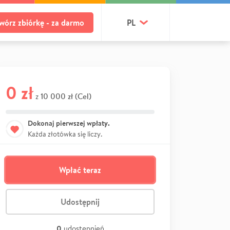
wórz zbiórkę - za darmo
PL
0 zł
10 000 zł (Cel)
z
Dokonaj pierwszej wpłaty.
Każda złotówka się liczy.
Wpłać teraz
Udostępnij
0
udostępnień