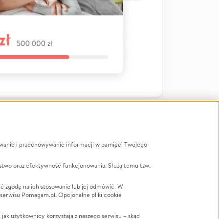
ywanie i przechowywanie informacji w pamięci Twojego
a
stwo oraz efektywność funkcjonowania. Służą temu tzw.
LGBTQ+
Powódź
ć zgodę na ich stosowanie lub jej odmówić. W
 serwisu Pomagam.pl. Opcjonalne pliki cookie
Wichura
NGO
ak użytkownicy korzystają z naszego serwisu – skąd