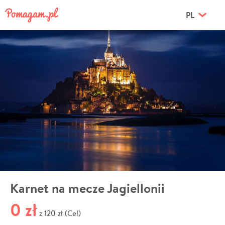
PL
Karnet na mecze Jagiellonii
0 zł
120 zł (Cel)
z