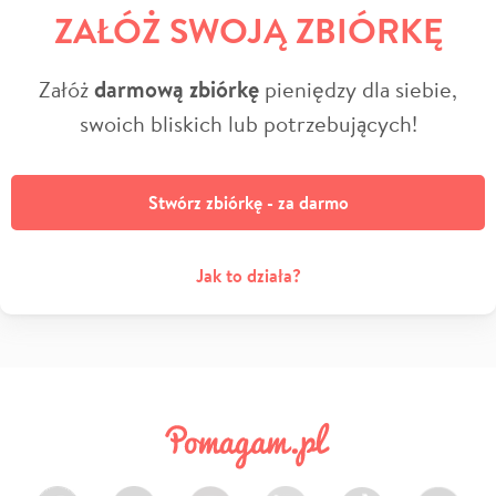
ZAŁÓŻ SWOJĄ ZBIÓRKĘ
Załóż
darmową zbiórkę
pieniędzy dla siebie,
swoich bliskich lub potrzebujących!
Stwórz zbiórkę - za darmo
Jak to działa?
Facebook
Twitter
Instagram
LinkedIn
TikTok
Youtube