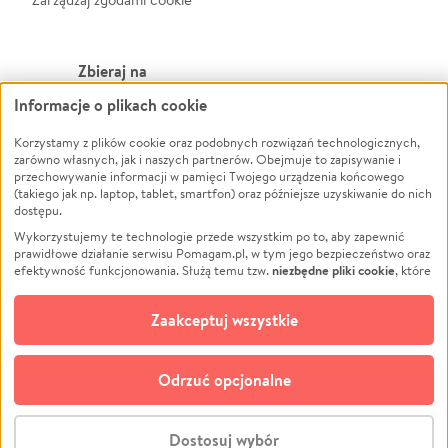
Zbieraj na
Informacje o plikach cookie
Leczenie
LGBTQ+
Zwierzęta
Powódź
Korzystamy z plików cookie oraz podobnych rozwiązań technologicznych,
zarówno własnych, jak i naszych partnerów. Obejmuje to zapisywanie i
Pożar
Wichura
przechowywanie informacji w pamięci Twojego urządzenia końcowego
(takiego jak np. laptop, tablet, smartfon) oraz późniejsze uzyskiwanie do nich
Ukraina
NGO
dostępu.
Sport
Religia
Wykorzystujemy te technologie przede wszystkim po to, aby zapewnić
Pomoc Finansowa
Edukacja
prawidłowe działanie serwisu Pomagam.pl, w tym jego bezpieczeństwo oraz
niezbędne pliki cookie
efektywność funkcjonowania. Służą temu tzw.
, które
Projekty
Podróż
pozostają zawsze aktywne.
Dowiedz się więcej
Pogrzeb
Impreza
opcjonalnych plików cookie
Dodatkowo, używamy
oraz podobnych
Zaakceptuj wszystkie
Społeczność lokalna
Ochrona środowiska
technologii do celów analitycznych i retargetingowych. Możesz wyrazić
zgodę na ich stosowanie lub jej odmówić. W dowolnym momencie masz
Kultura
Biznes
możliwość zmiany swoich preferencji na stronie „Zarządzaj zgodami cookie”,
Odrzuć opcjonalne
Polski
do której link znajdziesz w stopce serwisu Pomagam.pl. Opcjonalne pliki
cookie wykorzystywane są w następujących celach:
© CROWDING SP. Z O.O.
Analityka
– używamy tzw. plików cookie analitycznych, aby usprawniać
Dostosuj wybór
działanie serwisu Pomagam.pl. Dzięki nim możemy zrozumieć, jak