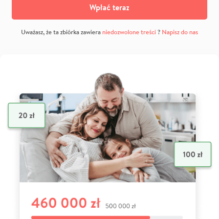
Wpłać teraz
Uważasz, że ta zbiórka zawiera
niedozwolone treści
?
Napisz do nas