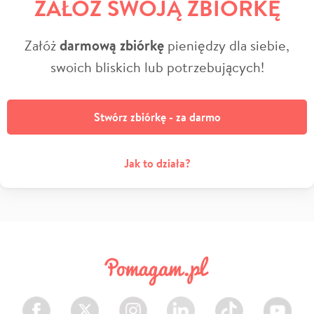
ZAŁÓŻ SWOJĄ ZBIÓRKĘ
Załóż
darmową zbiórkę
pieniędzy dla siebie,
swoich bliskich lub potrzebujących!
Stwórz zbiórkę - za darmo
Jak to działa?
Facebook
Twitter
Instagram
LinkedIn
TikTok
Youtube