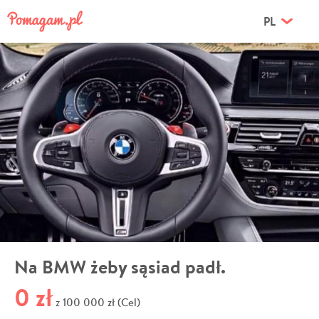
PL
Na BMW żeby sąsiad padł.
0 zł
100 000 zł (Cel)
z