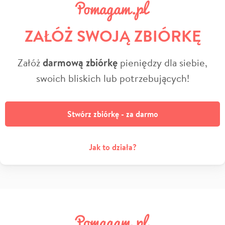
ZAŁÓŻ SWOJĄ ZBIÓRKĘ
Załóż
darmową zbiórkę
pieniędzy dla siebie,
swoich bliskich lub potrzebujących!
Stwórz zbiórkę - za darmo
Jak to działa?