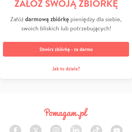
ZAŁÓŻ SWOJĄ ZBIÓRKĘ
Załóż
darmową zbiórkę
pieniędzy dla siebie,
swoich bliskich lub potrzebujących!
Stwórz zbiórkę - za darmo
Jak to działa?
Facebook
Twitter
Instagram
LinkedIn
TikTok
Youtube