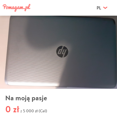
PL
Na moją pasje
0 zł
5 000 zł (Cel)
z