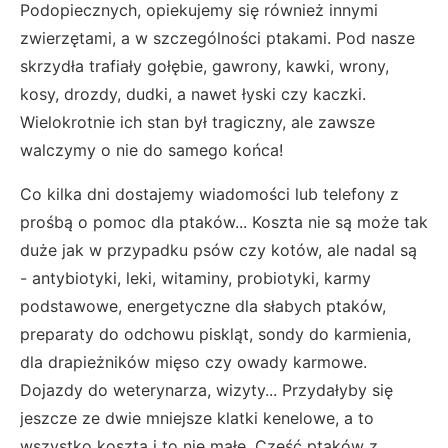
Podopiecznych, opiekujemy się również innymi
zwierzętami, a w szczególności ptakami. Pod nasze
skrzydła trafiały gołębie, gawrony, kawki, wrony,
kosy, drozdy, dudki, a nawet łyski czy kaczki.
Wielokrotnie ich stan był tragiczny, ale zawsze
walczymy o nie do samego końca!
Co kilka dni dostajemy wiadomości lub telefony z
prośbą o pomoc dla ptaków... Koszta nie są może tak
duże jak w przypadku psów czy kotów, ale nadal są
- antybiotyki, leki, witaminy, probiotyki, karmy
podstawowe, energetyczne dla słabych ptaków,
preparaty do odchowu piskląt, sondy do karmienia,
dla drapieżników mięso czy owady karmowe.
Dojazdy do weterynarza, wizyty... Przydałyby się
jeszcze ze dwie mniejsze klatki kenelowe, a to
wszystko koszta i to nie małe. Część ptaków z