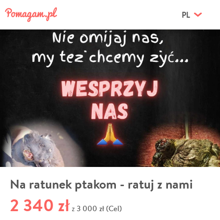
PL
Na ratunek ptakom - ratuj z nami
2 340 zł
3 000 zł (Cel)
z