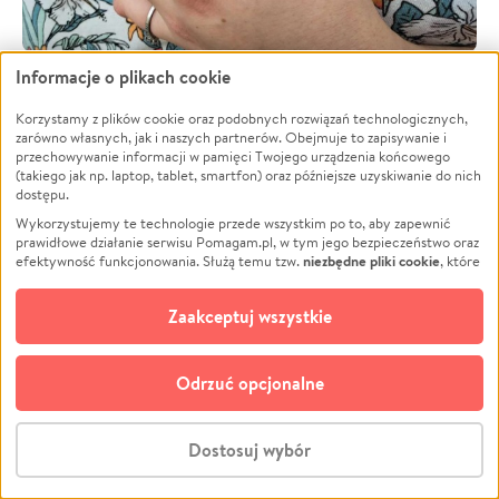
Informacje o plikach cookie
Korzystamy z plików cookie oraz podobnych rozwiązań technologicznych,
zarówno własnych, jak i naszych partnerów. Obejmuje to zapisywanie i
przechowywanie informacji w pamięci Twojego urządzenia końcowego
(takiego jak np. laptop, tablet, smartfon) oraz późniejsze uzyskiwanie do nich
dostępu.
Wykorzystujemy te technologie przede wszystkim po to, aby zapewnić
prawidłowe działanie serwisu Pomagam.pl, w tym jego bezpieczeństwo oraz
niezbędne pliki cookie
efektywność funkcjonowania. Służą temu tzw.
, które
pozostają zawsze aktywne.
Dowiedz się więcej
opcjonalnych plików cookie
Dodatkowo, używamy
oraz podobnych
Zaakceptuj wszystkie
technologii do celów analitycznych i retargetingowych. Możesz wyrazić
zgodę na ich stosowanie lub jej odmówić. W dowolnym momencie masz
możliwość zmiany swoich preferencji na stronie „Zarządzaj zgodami cookie”,
Odrzuć opcjonalne
do której link znajdziesz w stopce serwisu Pomagam.pl. Opcjonalne pliki
cookie wykorzystywane są w następujących celach:
Analityka
– używamy tzw. plików cookie analitycznych, aby usprawniać
Dostosuj wybór
działanie serwisu Pomagam.pl. Dzięki nim możemy zrozumieć, jak
użytkownicy korzystają z naszego serwisu – skąd trafiają do serwisu, jak
Stwórz zbiórkę - za darmo
długo z niego korzystają i jak się po nim poruszają. Pozwala nam to na