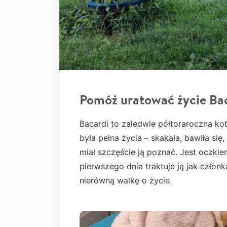
Pomóż uratować życie Ba
Bacardi to zaledwie półtoraroczna ko
była pełna życia – skakała, bawiła si
miał szczęście ją poznać. Jest oczkie
pierwszego dnia traktuje ją jak człon
nierówną walkę o życie.