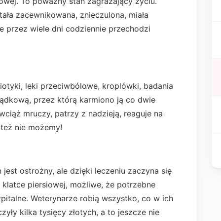
siowej. To poważny stan zagrażający życiu.
stała zacewnikowana, znieczulona, miała
e przez wiele dni codziennie przechodzi
biotyki, leki przeciwbólowe, kroplówki, badania
ądkową, przez którą karmiono ją co dwie
ciąż mruczy, patrzy z nadzieją, reaguje na
y też nie możemy!
 jest ostrożny, ale dzięki leczeniu zaczyna się
 klatce piersiowej, możliwe, że potrzebne
zpitalne. Weterynarze robią wszystko, co w ich
zyły kilka tysięcy złotych, a to jeszcze nie