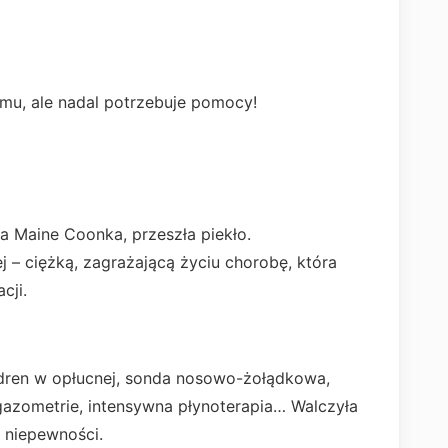
omu, ale nadal potrzebuje pomocy!
a Maine Coonka, przeszła piekło.
 – ciężką, zagrażającą życiu chorobę, która
cji.
, dren w opłucnej, sonda nosowo-żołądkowa,
 gazometrie, intensywna płynoterapia… Walczyła
 niepewności.