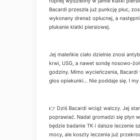
ropnej wydzieliny w jamie klatki pier
Bacardi przeszła już punkcję płuc, zo
wykonany drenaż opłucnej, a następni
płukanie klatki piersiowej.
Jej maleńkie ciało dzielnie znosi anty
krwi, USG, a nawet sondę nosowo-żoł
godziny. Mimo wycieńczenia, Bacardi w
głos opiekunki… Nie poddaje się. I m
👉 Dziś Bacardi wciąż walczy. Jej stan
poprawiać. Nadal gromadzi się płyn w
będzie badanie TK i dalsze leczenie s
mocy, ale koszty leczenia już przekroc