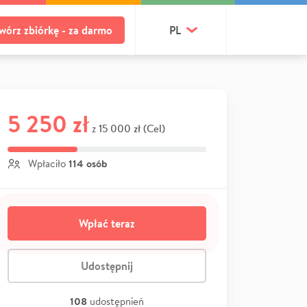
wórz zbiórkę - za darmo
PL
5 250 zł
15 000 zł (Cel)
z
114 osób
Wpłaciło
Wpłać teraz
Udostępnij
108
udostępnień