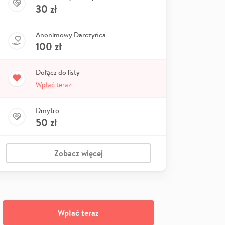
30
zł
Anonimowy Darczyńca
100
zł
Dołącz do listy
Wpłać teraz
Dmytro
50
zł
Zobacz więcej
Wpłać teraz