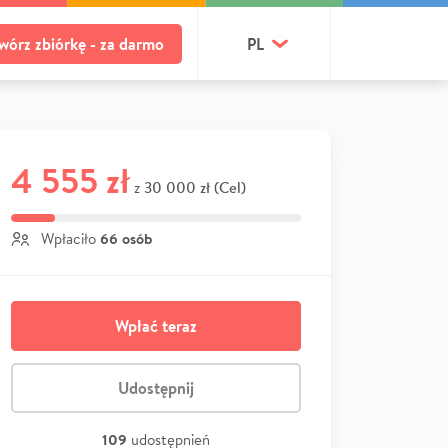
wórz zbiórkę - za darmo
PL
4 555 zł
30 000 zł (Cel)
z
66 osób
Wpłaciło
Wpłać teraz
Udostępnij
109
udostępnień