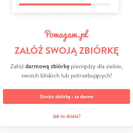
ZAŁÓŻ SWOJĄ ZBIÓRKĘ
Załóż
darmową zbiórkę
pieniędzy dla siebie,
swoich bliskich lub potrzebujących!
Stwórz zbiórkę - za darmo
Jak to działa?