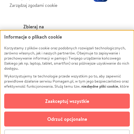
Zarządzaj zgodami cookie
Zbieraj na
Informacje o plikach cookie
Leczenie
LGBTQ+
Zwierzęta
Powódź
Korzystamy z plików cookie oraz podobnych rozwiązań technologicznych,
zarówno własnych, jak i naszych partnerów. Obejmuje to zapisywanie i
Pożar
Wichura
przechowywanie informacji w pamięci Twojego urządzenia końcowego
(takiego jak np. laptop, tablet, smartfon) oraz późniejsze uzyskiwanie do nich
Ukraina
NGO
dostępu.
Sport
Religia
Wykorzystujemy te technologie przede wszystkim po to, aby zapewnić
Pomoc Finansowa
Edukacja
prawidłowe działanie serwisu Pomagam.pl, w tym jego bezpieczeństwo oraz
niezbędne pliki cookie
efektywność funkcjonowania. Służą temu tzw.
, które
Projekty
Podróż
pozostają zawsze aktywne.
Dowiedz się więcej
Pogrzeb
Impreza
opcjonalnych plików cookie
Dodatkowo, używamy
oraz podobnych
Zaakceptuj wszystkie
Społeczność lokalna
Ochrona środowiska
technologii do celów analitycznych i retargetingowych. Możesz wyrazić
zgodę na ich stosowanie lub jej odmówić. W dowolnym momencie masz
Kultura
Biznes
możliwość zmiany swoich preferencji na stronie „Zarządzaj zgodami cookie”,
Odrzuć opcjonalne
Polski
do której link znajdziesz w stopce serwisu Pomagam.pl. Opcjonalne pliki
cookie wykorzystywane są w następujących celach:
© CROWDING SP. Z O.O.
Analityka
– używamy tzw. plików cookie analitycznych, aby usprawniać