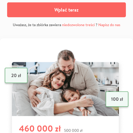
Wpłać teraz
Uważasz, że ta zbiórka zawiera
niedozwolone treści
?
Napisz do nas