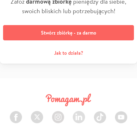
Załóż
darmową zbiórkę
pieniędzy dla siebie,
swoich bliskich lub potrzebujących!
Stwórz zbiórkę - za darmo
Jak to działa?
Facebook
Twitter
Instagram
LinkedIn
TikTok
Youtube