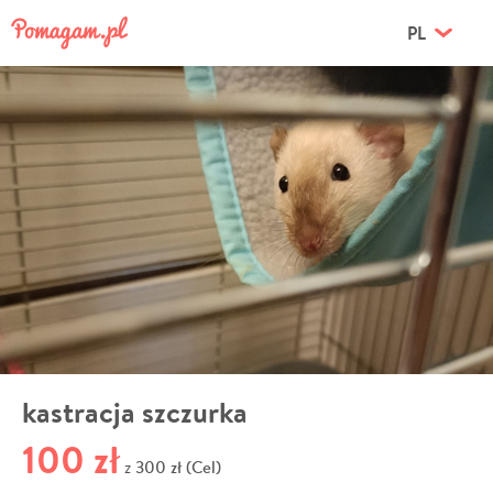
PL
kastracja szczurka
100 zł
300 zł (Cel)
z