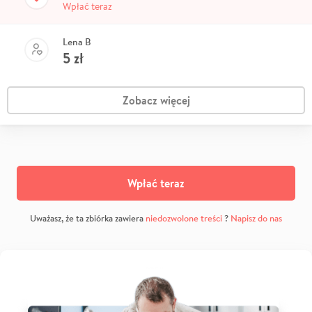
Wpłać teraz
Lena B
5
zł
Zobacz więcej
Wpłać teraz
Uważasz, że ta zbiórka zawiera
niedozwolone treści
?
Napisz do nas