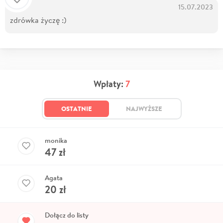
15.07.2023
zdrówka życzę :)
Wpłaty:
7
OSTATNIE
NAJWYŻSZE
monika
47
zł
Agata
20
zł
Dołącz do listy