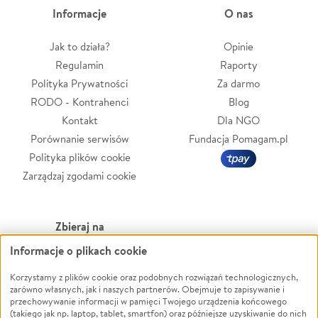
Informacje
O nas
Jak to działa?
Opinie
Regulamin
Raporty
Polityka Prywatności
Za darmo
RODO - Kontrahenci
Blog
Kontakt
Dla NGO
Porównanie serwisów
Fundacja Pomagam.pl
Polityka plików cookie
Zarządzaj zgodami cookie
Zbieraj na
Informacje o plikach cookie
Leczenie
LGBTQ+
Zwierzęta
Powódź
Korzystamy z plików cookie oraz podobnych rozwiązań technologicznych,
zarówno własnych, jak i naszych partnerów. Obejmuje to zapisywanie i
Pożar
Wichura
przechowywanie informacji w pamięci Twojego urządzenia końcowego
(takiego jak np. laptop, tablet, smartfon) oraz późniejsze uzyskiwanie do nich
Ukraina
NGO