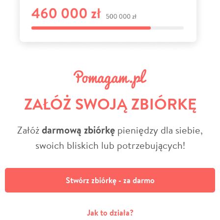
ZAŁÓŻ SWOJĄ ZBIÓRKĘ
Załóż
darmową zbiórkę
pieniędzy dla siebie,
swoich bliskich lub potrzebujących!
Stwórz zbiórkę - za darmo
Jak to działa?