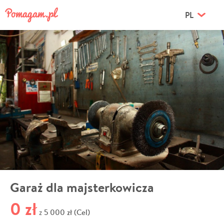
PL
Garaż dla majsterkowicza
0 zł
5 000 zł (Cel)
z