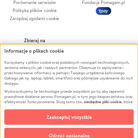
Porównanie serwisów
Fundacja Pomagam.pl
Polityka plików cookie
Zarządzaj zgodami cookie
Zbieraj na
Informacje o plikach cookie
Leczenie
LGBTQ+
Zwierzęta
Powódź
Korzystamy z plików cookie oraz podobnych rozwiązań technologicznych,
zarówno własnych, jak i naszych partnerów. Obejmuje to zapisywanie i
Pożar
Wichura
przechowywanie informacji w pamięci Twojego urządzenia końcowego
(takiego jak np. laptop, tablet, smartfon) oraz późniejsze uzyskiwanie do nich
Ukraina
NGO
dostępu.
Sport
Religia
Wykorzystujemy te technologie przede wszystkim po to, aby zapewnić
Pomoc Finansowa
Edukacja
prawidłowe działanie serwisu Pomagam.pl, w tym jego bezpieczeństwo oraz
niezbędne pliki cookie
efektywność funkcjonowania. Służą temu tzw.
, które
Projekty
Podróż
pozostają zawsze aktywne.
Dowiedz się więcej
Pogrzeb
Impreza
opcjonalnych plików cookie
Dodatkowo, używamy
oraz podobnych
Zaakceptuj wszystkie
Społeczność lokalna
Ochrona środowiska
technologii do celów analitycznych i retargetingowych. Możesz wyrazić
zgodę na ich stosowanie lub jej odmówić. W dowolnym momencie masz
Kultura
Biznes
możliwość zmiany swoich preferencji na stronie „Zarządzaj zgodami cookie”,
Odrzuć opcjonalne
Polski
do której link znajdziesz w stopce serwisu Pomagam.pl. Opcjonalne pliki