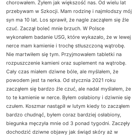
chorowałem. Żyłem jak większość nas. Od wielu lat
przebywam w Szkocji. Mam rodzinę i najmłodszy mój
syn ma 10 lat. Los sprawił, że nagle zacząłem się źle
czuć. Zaczął boleć mnie brzuch. W Polsce
wykonałem badanie USG, które wykazało, że w lewej
nerce mam kamienie i trochę stłuszczoną wątrobę.
Nie martwiłem się tym. Przyjmowałem tabletki na
rozpuszczenie kamieni oraz suplement na wątrobę.
Cały czas miałem dziwne bóle, ale myślałem, że
powodem jest ta nerka. Od stycznia 2021 roku
zacząłem się bardzo źle czuć, ale nadal myślałem, że
to te kamienie w nerce. Byłem osłabiony i dziwnie się
czułem. Koszmar nastąpił w lutym kiedy to zacząłem
bardzo chudnąć, byłem coraz bardziej osłabiony,
biegunka męczyła mnie od 3 ponad tygodni. Zaczęły
dochodzić dziwne objawy jak świąd skóry aż w