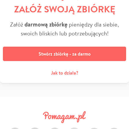
ZAŁÓŻ SWOJĄ ZBIÓRKĘ
Załóż
darmową zbiórkę
pieniędzy dla siebie,
swoich bliskich lub potrzebujących!
Stwórz zbiórkę - za darmo
Jak to działa?