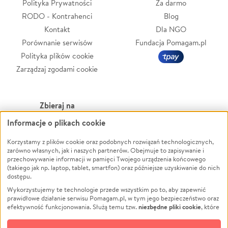
Polityka Prywatności
Za darmo
RODO - Kontrahenci
Blog
Kontakt
Dla NGO
Porównanie serwisów
Fundacja Pomagam.pl
Polityka plików cookie
Zarządzaj zgodami cookie
Zbieraj na
Informacje o plikach cookie
Leczenie
LGBTQ+
Zwierzęta
Powódź
Korzystamy z plików cookie oraz podobnych rozwiązań technologicznych,
zarówno własnych, jak i naszych partnerów. Obejmuje to zapisywanie i
Pożar
Wichura
przechowywanie informacji w pamięci Twojego urządzenia końcowego
(takiego jak np. laptop, tablet, smartfon) oraz późniejsze uzyskiwanie do nich
Ukraina
NGO
dostępu.
Sport
Religia
Wykorzystujemy te technologie przede wszystkim po to, aby zapewnić
Pomoc Finansowa
Edukacja
prawidłowe działanie serwisu Pomagam.pl, w tym jego bezpieczeństwo oraz
niezbędne pliki cookie
efektywność funkcjonowania. Służą temu tzw.
, które
Projekty
Podróż
pozostają zawsze aktywne.
Dowiedz się więcej
Pogrzeb
Impreza