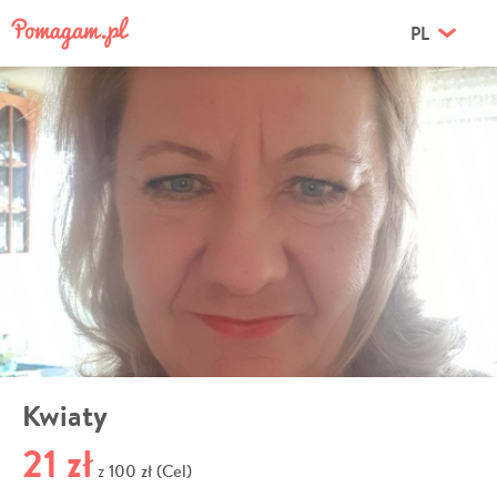
PL
Kwiaty
21 zł
100 zł (Cel)
z