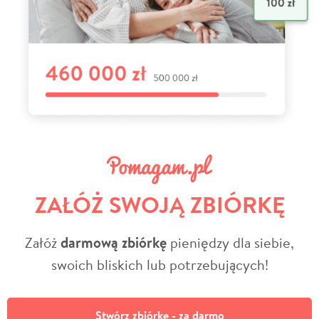
ZAŁÓŻ SWOJĄ ZBIÓRKĘ
Załóż
darmową zbiórkę
pieniędzy dla siebie,
swoich bliskich lub potrzebujących!
Stwórz zbiórkę - za darmo