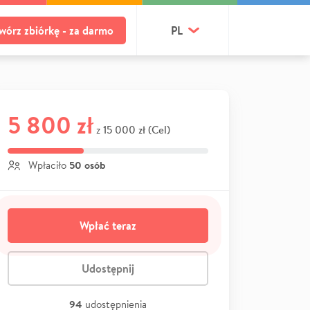
wórz zbiórkę - za darmo
PL
5 800 zł
15 000 zł (Cel)
z
50 osób
Wpłaciło
Wpłać teraz
Udostępnij
94
udostępnienia