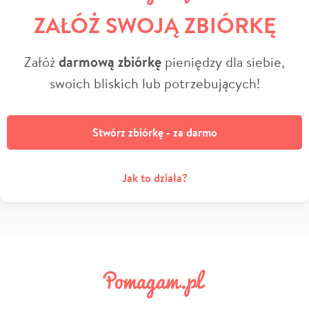
ZAŁÓŻ SWOJĄ ZBIÓRKĘ
Załóż
darmową zbiórkę
pieniędzy dla siebie,
swoich bliskich lub potrzebujących!
Stwórz zbiórkę - za darmo
Jak to działa?