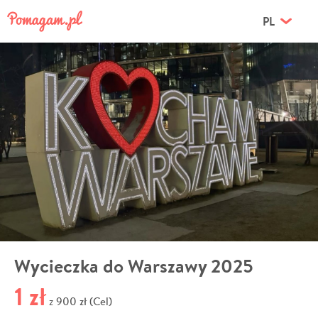
PL
Wycieczka do Warszawy 2025
1 zł
900 zł (Cel)
z