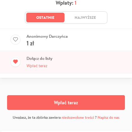
Wpłaty:
1
OSTATNIE
NAJWYŻSZE
Anonimowy Darczyńca
1
zł
Dołącz do listy
Wpłać teraz
Wpłać teraz
Uważasz, że ta zbiórka zawiera
niedozwolone treści
?
Napisz do nas