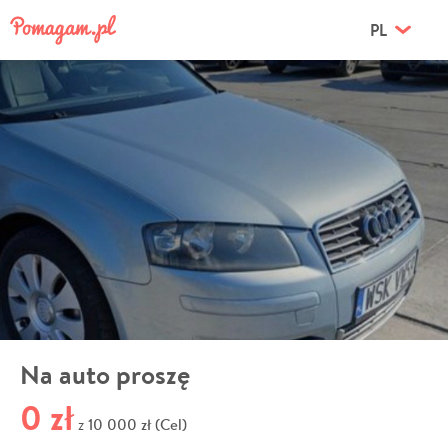
PL
Na auto proszę
0 zł
10 000 zł (Cel)
z