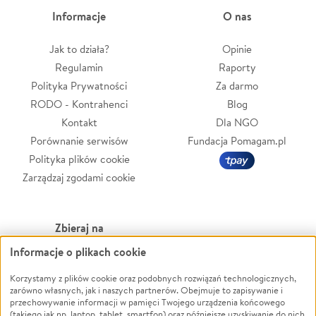
Informacje
O nas
Jak to działa?
Opinie
Regulamin
Raporty
Polityka Prywatności
Za darmo
RODO - Kontrahenci
Blog
Kontakt
Dla NGO
Porównanie serwisów
Fundacja Pomagam.pl
Polityka plików cookie
Zarządzaj zgodami cookie
Zbieraj na
Informacje o plikach cookie
Leczenie
LGBTQ+
Zwierzęta
Powódź
Korzystamy z plików cookie oraz podobnych rozwiązań technologicznych,
zarówno własnych, jak i naszych partnerów. Obejmuje to zapisywanie i
Pożar
Wichura
przechowywanie informacji w pamięci Twojego urządzenia końcowego
(takiego jak np. laptop, tablet, smartfon) oraz późniejsze uzyskiwanie do nich
Ukraina
NGO