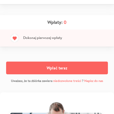
Wpłaty:
0
Dokonaj pierwszej wpłaty
Wpłać teraz
Uważasz, że ta zbiórka zawiera
niedozwolone treści
?
Napisz do nas