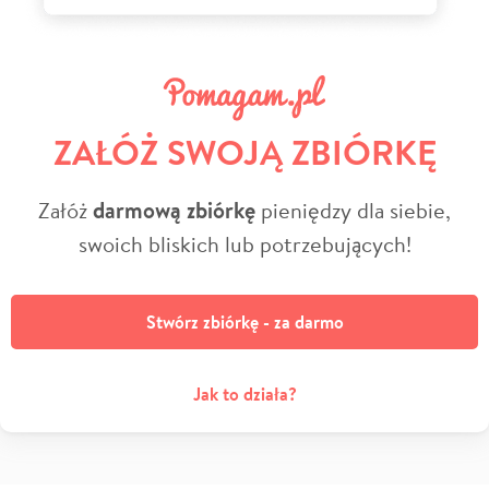
ZAŁÓŻ SWOJĄ ZBIÓRKĘ
Załóż
darmową zbiórkę
pieniędzy dla siebie,
swoich bliskich lub potrzebujących!
Stwórz zbiórkę - za darmo
Jak to działa?