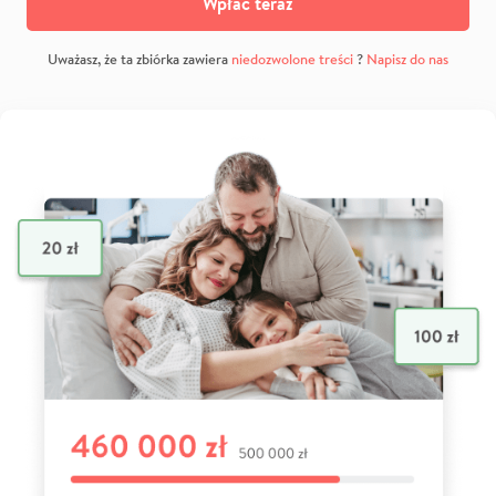
Wpłać teraz
Uważasz, że ta zbiórka zawiera
niedozwolone treści
?
Napisz do nas