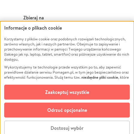
Zbieraj na
Informacje o plikach cookie
Leczenie
LGBTQ+
Zwierzęta
Powódź
Korzystamy z plików cookie oraz podobnych rozwiązań technologicznych,
zarówno własnych, jak i naszych partnerów. Obejmuje to zapisywanie i
Pożar
Wichura
przechowywanie informacji w pamięci Twojego urządzenia końcowego
(takiego jak np. laptop, tablet, smartfon) oraz późniejsze uzyskiwanie do nich
Ukraina
NGO
dostępu.
Sport
Religia
Wykorzystujemy te technologie przede wszystkim po to, aby zapewnić
Pomoc Finansowa
Edukacja
prawidłowe działanie serwisu Pomagam.pl, w tym jego bezpieczeństwo oraz
niezbędne pliki cookie
efektywność funkcjonowania. Służą temu tzw.
, które
Projekty
Podróż
pozostają zawsze aktywne.
Dowiedz się więcej
Pogrzeb
Impreza
opcjonalnych plików cookie
Dodatkowo, używamy
oraz podobnych
Zaakceptuj wszystkie
Społeczność lokalna
Ochrona środowiska
technologii do celów analitycznych i retargetingowych. Możesz wyrazić
zgodę na ich stosowanie lub jej odmówić. W dowolnym momencie masz
Kultura
Biznes
możliwość zmiany swoich preferencji na stronie „Zarządzaj zgodami cookie”,
Odrzuć opcjonalne
Polski
do której link znajdziesz w stopce serwisu Pomagam.pl. Opcjonalne pliki
cookie wykorzystywane są w następujących celach:
© CROWDING SP. Z O.O.
Analityka
– używamy tzw. plików cookie analitycznych, aby usprawniać
Dostosuj wybór
działanie serwisu Pomagam.pl. Dzięki nim możemy zrozumieć, jak
użytkownicy korzystają z naszego serwisu – skąd trafiają do serwisu, jak