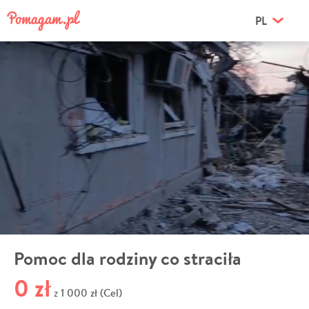
PL
Pomoc dla rodziny co straciła
0 zł
1 000 zł (Cel)
z