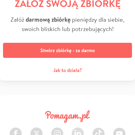
ZAŁÓŻ SWOJĄ ZBIÓRKĘ
Załóż
darmową zbiórkę
pieniędzy dla siebie,
swoich bliskich lub potrzebujących!
Stwórz zbiórkę - za darmo
Jak to działa?
Facebook
Twitter
Instagram
LinkedIn
TikTok
Youtube