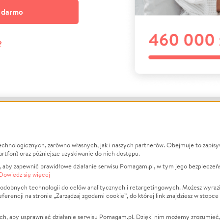
a darmo
?
echnologicznych, zarówno własnych, jak i naszych partnerów. Obejmuje to zapis
macje
O nas
Zbieraj n
artfon) oraz późniejsze uzyskiwanie do nich dostępu.
 aby zapewnić prawidłowe działanie serwisu Pomagam.pl, w tym jego bezpieczeń
działa?
Opinie
Leczenie
Dowiedz się więcej
min
Raporty
Zwierzęta
odobnych technologii do celów analitycznych i retargetingowych. Możesz wyrazi
ncji na stronie „Zarządzaj zgodami cookie”, do której link znajdziesz w stopce
ka Prywatności
Za darmo
Pożar
 Kontrahenci
Blog
Ukraina
ch, aby usprawniać działanie serwisu Pomagam.pl. Dzięki nim możemy zrozumieć, j