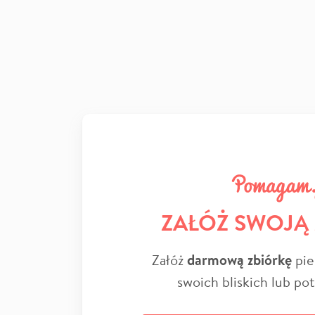
ZAŁÓŻ SWOJĄ
Załóż
darmową zbiórkę
pie
swoich bliskich lub po