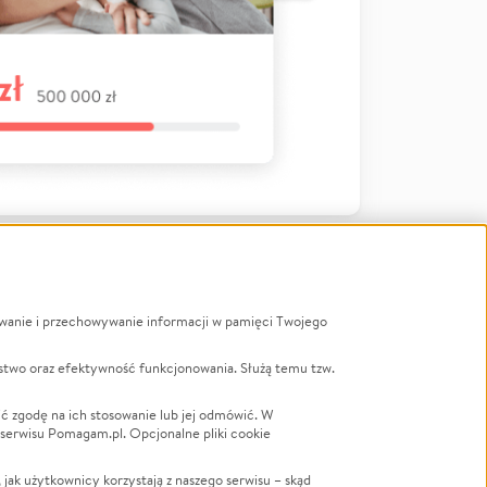
ywanie i przechowywanie informacji w pamięci Twojego
a
stwo oraz efektywność funkcjonowania. Służą temu tzw.
LGBTQ+
Powódź
ć zgodę na ich stosowanie lub jej odmówić. W
 serwisu Pomagam.pl. Opcjonalne pliki cookie
Wichura
NGO
ak użytkownicy korzystają z naszego serwisu – skąd