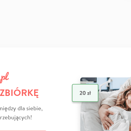
 ZBIÓRKĘ
niędzy dla siebie,
trzebujących!