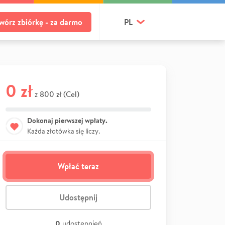
wórz zbiórkę - za darmo
PL
0 zł
800 zł (Cel)
z
Dokonaj pierwszej wpłaty.
Każda złotówka się liczy.
Wpłać teraz
Udostępnij
0
udostępnień