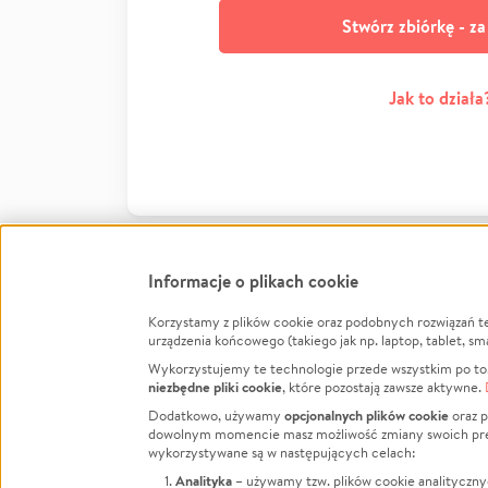
Stwórz zbiórkę - z
Jak to działa
Informacje o plikach cookie
Korzystamy z plików cookie oraz podobnych rozwiązań t
Infor
urządzenia końcowego (takiego jak np. laptop, tablet, sm
Wykorzystujemy te technologie przede wszystkim po to,
Jak to 
niezbędne pliki cookie
, które pozostają zawsze aktywne.
Facebook
Twitter
Instagram
Regula
opcjonalnych plików cookie
Dodatkowo, używamy
oraz p
dowolnym momencie masz możliwość zmiany swoich prefere
Polity
LinkedIn
TikTok
Youtube
wykorzystywane są w następujących celach:
RODO -
Analityka
– używamy tzw. plików cookie analityczny