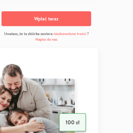
Wpłać teraz
Uważasz, że ta zbiórka zawiera
niedozwolone treści
?
Napisz do nas