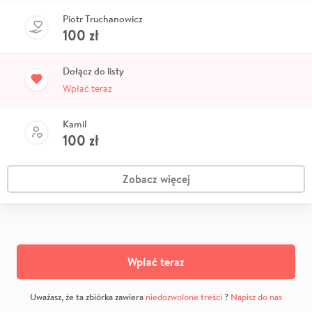
Piotr Truchanowicz
100
zł
Dołącz do listy
Wpłać teraz
Kamil
100
zł
Zobacz więcej
Wpłać teraz
Uważasz, że ta zbiórka zawiera
niedozwolone treści
?
Napisz do nas