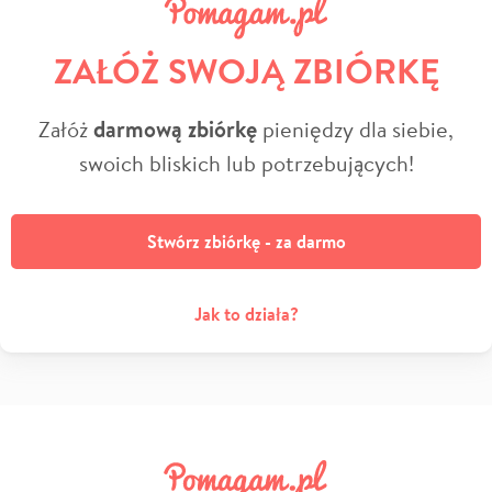
ZAŁÓŻ SWOJĄ ZBIÓRKĘ
Załóż
darmową zbiórkę
pieniędzy dla siebie,
swoich bliskich lub potrzebujących!
Stwórz zbiórkę - za darmo
Jak to działa?