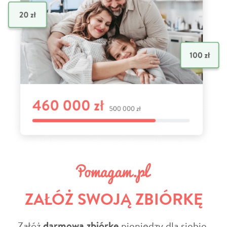
ZAŁÓŻ SWOJĄ ZBIÓRKĘ
Załóż
darmową zbiórkę
pieniędzy dla siebie,