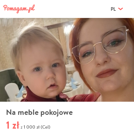
PL
Na meble pokojowe
1 zł
1 000 zł (Cel)
z