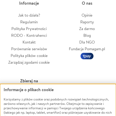
Informacje
O nas
Jak to działa?
Opinie
Regulamin
Raporty
Polityka Prywatności
Za darmo
RODO - Kontrahenci
Blog
Kontakt
Dla NGO
Porównanie serwisów
Fundacja Pomagam.pl
Polityka plików cookie
Zarządzaj zgodami cookie
Zbieraj na
Informacje o plikach cookie
Leczenie
LGBTQ+
Zwierzęta
Powódź
Korzystamy z plików cookie oraz podobnych rozwiązań technologicznych,
zarówno własnych, jak i naszych partnerów. Obejmuje to zapisywanie i
Pożar
Wichura
przechowywanie informacji w pamięci Twojego urządzenia końcowego
(takiego jak np. laptop, tablet, smartfon) oraz późniejsze uzyskiwanie do nich
Ukraina
NGO