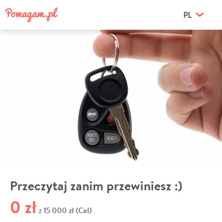
PL
Przeczytaj zanim przewiniesz :)
0 zł
15 000 zł (Cel)
z