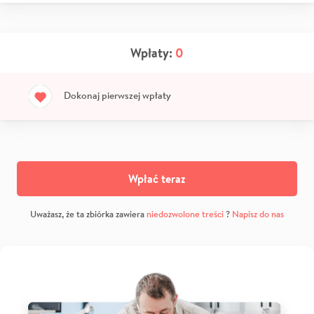
Wpłaty:
0
Dokonaj pierwszej wpłaty
Wpłać teraz
Uważasz, że ta zbiórka zawiera
niedozwolone treści
?
Napisz do nas