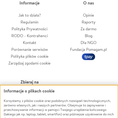
Informacje
O nas
Jak to działa?
Opinie
Regulamin
Raporty
Polityka Prywatności
Za darmo
RODO - Kontrahenci
Blog
Kontakt
Dla NGO
Porównanie serwisów
Fundacja Pomagam.pl
Polityka plików cookie
Zarządzaj zgodami cookie
Zbieraj na
Informacje o plikach cookie
Leczenie
LGBTQ+
Zwierzęta
Powódź
Korzystamy z plików cookie oraz podobnych rozwiązań technologicznych,
zarówno własnych, jak i naszych partnerów. Obejmuje to zapisywanie i
Pożar
Wichura
przechowywanie informacji w pamięci Twojego urządzenia końcowego
(takiego jak np. laptop, tablet, smartfon) oraz późniejsze uzyskiwanie do nich
Ukraina
NGO