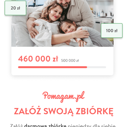
ZAŁÓŻ SWOJĄ ZBIÓRKĘ
Załóż
darmową zbiórkę
pieniędzy dla siebie,