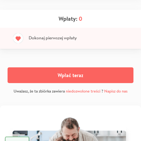
Wpłaty:
0
Dokonaj pierwszej wpłaty
Wpłać teraz
Uważasz, że ta zbiórka zawiera
niedozwolone treści
?
Napisz do nas