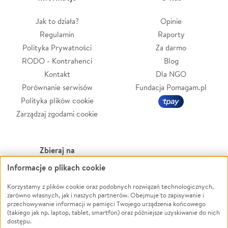
Jak to działa?
Opinie
Regulamin
Raporty
Polityka Prywatności
Za darmo
RODO - Kontrahenci
Blog
Kontakt
Dla NGO
Porównanie serwisów
Fundacja Pomagam.pl
Polityka plików cookie
Zarządzaj zgodami cookie
Zbieraj na
Informacje o plikach cookie
Leczenie
LGBTQ+
Zwierzęta
Powódź
Korzystamy z plików cookie oraz podobnych rozwiązań technologicznych,
zarówno własnych, jak i naszych partnerów. Obejmuje to zapisywanie i
Pożar
Wichura
przechowywanie informacji w pamięci Twojego urządzenia końcowego
(takiego jak np. laptop, tablet, smartfon) oraz późniejsze uzyskiwanie do nich
Ukraina
NGO
dostępu.
Sport
Religia