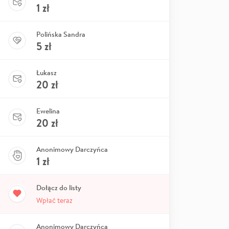
1
zł
Polińska Sandra
5
zł
Łukasz
20
zł
Ewelina
20
zł
Anonimowy Darczyńca
1
zł
Dołącz do listy
Wpłać teraz
Anonimowy Darczyńca