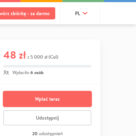
wórz zbiórkę - za darmo
PL
48 zł
5 000 zł (Cel)
z
6 osób
Wpłaciło
Wpłać teraz
Udostępnij
20
udostępnień