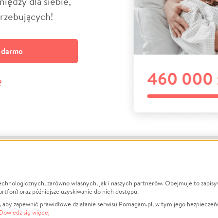
niędzy dla siebie,
trzebujących!
a darmo
?
echnologicznych, zarówno własnych, jak i naszych partnerów. Obejmuje to zapis
macje
O nas
Zbieraj n
artfon) oraz późniejsze uzyskiwanie do nich dostępu.
 aby zapewnić prawidłowe działanie serwisu Pomagam.pl, w tym jego bezpieczeń
działa?
Opinie
Leczenie
Dowiedz się więcej