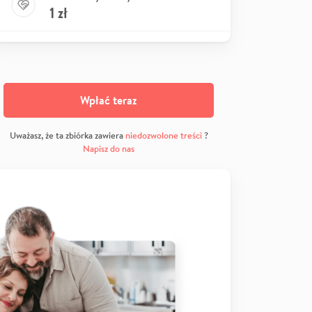
1
zł
Wpłać teraz
Uważasz, że ta zbiórka zawiera
niedozwolone treści
?
Napisz do nas