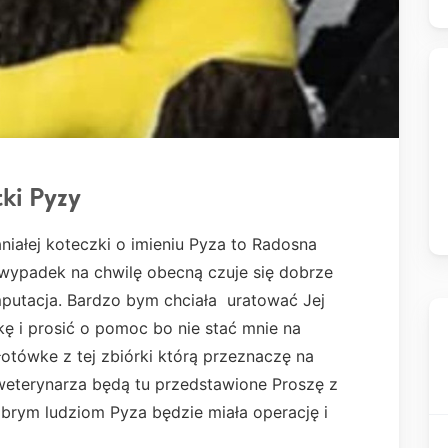
ki Pyzy
niałej koteczki o imieniu Pyza to Radosna
 wypadek na chwilę obecną czuje się dobrze
mputacja. Bardzo bym chciała uratować Jej
kę i prosić o pomoc bo nie stać mnie na
tówke z tej zbiórki którą przeznaczę na
 weterynarza będą tu przedstawione Proszę z
brym ludziom Pyza będzie miała operację i