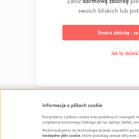
Załóż
darmową zbiórkę
pie
swoich bliskich lub po
Stwórz zbiórkę - z
Jak to działa
Informacje o plikach cookie
Korzystamy z plików cookie oraz podobnych rozwiązań t
Infor
urządzenia końcowego (takiego jak np. laptop, tablet, sm
Wykorzystujemy te technologie przede wszystkim po to,
Jak to 
niezbędne pliki cookie
, które pozostają zawsze aktywne.
Facebook
Twitter
Instagram