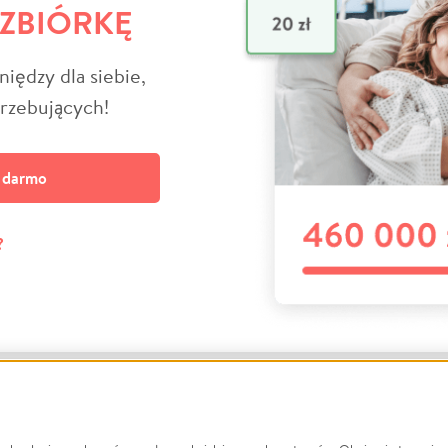
 ZBIÓRKĘ
niędzy dla siebie,
trzebujących!
a darmo
?