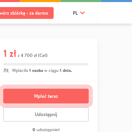
wórz zbiórkę - za darmo
PL
1 zł
4 700 zł (Cel)
z
1 osoba
1 dnia.
Wpłaciła
w ciągu
Wpłać teraz
Udostępnij
0
udostępnień