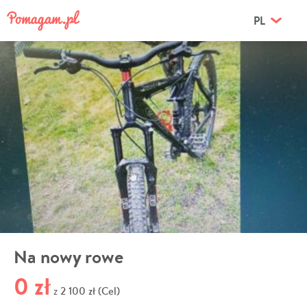
PL
Na nowy rowe
0 zł
2 100 zł (Cel)
z