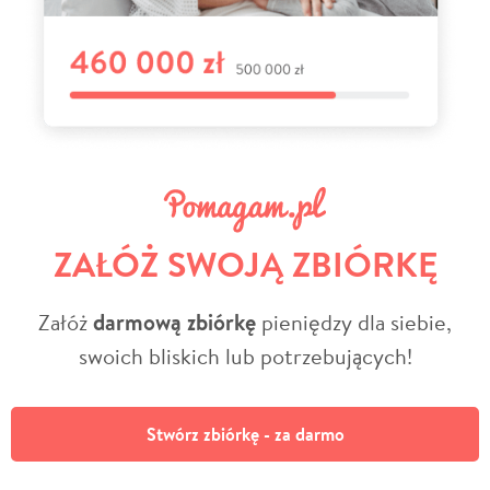
ZAŁÓŻ SWOJĄ ZBIÓRKĘ
Załóż
darmową zbiórkę
pieniędzy dla siebie,
swoich bliskich lub potrzebujących!
Stwórz zbiórkę - za darmo