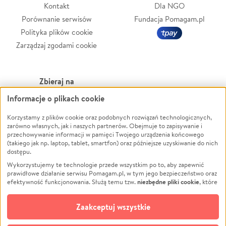
Kontakt
Dla NGO
Porównanie serwisów
Fundacja Pomagam.pl
Polityka plików cookie
Zarządzaj zgodami cookie
Zbieraj na
Informacje o plikach cookie
Leczenie
LGBTQ+
Zwierzęta
Powódź
Korzystamy z plików cookie oraz podobnych rozwiązań technologicznych,
zarówno własnych, jak i naszych partnerów. Obejmuje to zapisywanie i
Pożar
Wichura
przechowywanie informacji w pamięci Twojego urządzenia końcowego
(takiego jak np. laptop, tablet, smartfon) oraz późniejsze uzyskiwanie do nich
Ukraina
NGO
dostępu.
Sport
Religia
Wykorzystujemy te technologie przede wszystkim po to, aby zapewnić
Pomoc Finansowa
Edukacja
prawidłowe działanie serwisu Pomagam.pl, w tym jego bezpieczeństwo oraz
niezbędne pliki cookie
efektywność funkcjonowania. Służą temu tzw.
, które
Projekty
Podróż
pozostają zawsze aktywne.
Dowiedz się więcej
Pogrzeb
Impreza
opcjonalnych plików cookie
Dodatkowo, używamy
oraz podobnych
Zaakceptuj wszystkie
Społeczność lokalna
Ochrona środowiska
technologii do celów analitycznych i retargetingowych. Możesz wyrazić
zgodę na ich stosowanie lub jej odmówić. W dowolnym momencie masz
Kultura
Biznes