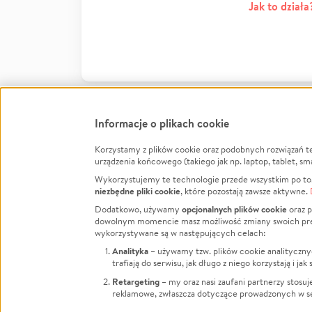
Jak to działa
Informacje o plikach cookie
Korzystamy z plików cookie oraz podobnych rozwiązań t
Infor
urządzenia końcowego (takiego jak np. laptop, tablet, sm
Wykorzystujemy te technologie przede wszystkim po to,
Jak to 
niezbędne pliki cookie
, które pozostają zawsze aktywne.
Facebook
Twitter
Instagram
Regula
opcjonalnych plików cookie
Dodatkowo, używamy
oraz p
dowolnym momencie masz możliwość zmiany swoich prefere
Polity
LinkedIn
TikTok
Youtube
wykorzystywane są w następujących celach:
RODO -
Analityka
– używamy tzw. plików cookie analityczny
Kontak
trafiają do serwisu, jak długo z niego korzystają i j
Porówn
Retargeting
– my oraz nasi zaufani partnerzy stosu
reklamowe, zwłaszcza dotyczące prowadzonych w se
Polityk