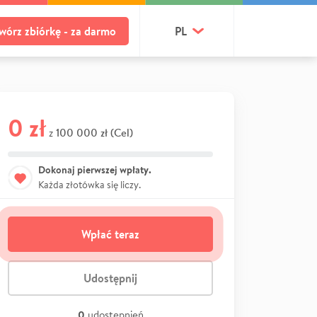
wórz zbiórkę - za darmo
PL
0 zł
100 000 zł (Cel)
z
Dokonaj pierwszej wpłaty.
Każda złotówka się liczy.
Wpłać teraz
Udostępnij
0
udostępnień