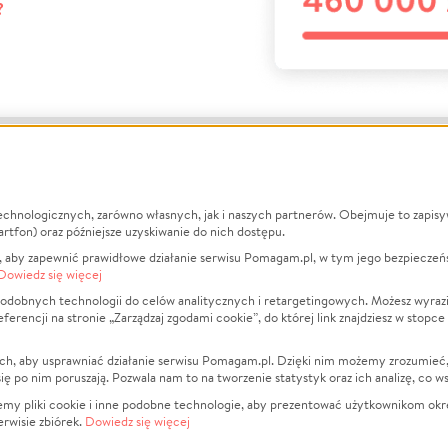
?
echnologicznych, zarówno własnych, jak i naszych partnerów. Obejmuje to zapis
macje
O nas
Zbieraj n
artfon) oraz późniejsze uzyskiwanie do nich dostępu.
 aby zapewnić prawidłowe działanie serwisu Pomagam.pl, w tym jego bezpieczeń
działa?
Opinie
Leczenie
Dowiedz się więcej
min
Raporty
Zwierzęta
odobnych technologii do celów analitycznych i retargetingowych. Możesz wyrazi
ncji na stronie „Zarządzaj zgodami cookie”, do której link znajdziesz w stopce
ka Prywatności
Za darmo
Pożar
 Kontrahenci
Blog
Ukraina
ch, aby usprawniać działanie serwisu Pomagam.pl. Dzięki nim możemy zrozumieć, j
t
Dla NGO
Sport
ak się po nim poruszają. Pozwala nam to na tworzenie statystyk oraz ich analizę, co w
anie serwisów
Fundacja Pomagam.pl
Pomoc Fi
jemy pliki cookie i inne podobne technologie, aby prezentować użytkownikom okr
rwisie zbiórek.
Dowiedz się więcej
a plików cookie
Projekty