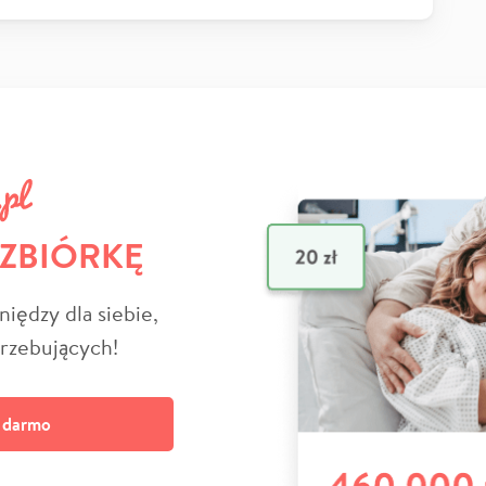
 ZBIÓRKĘ
niędzy dla siebie,
trzebujących!
a darmo