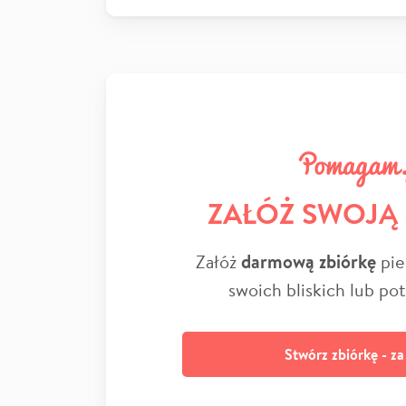
ZAŁÓŻ SWOJĄ
Załóż
darmową zbiórkę
pie
swoich bliskich lub po
Stwórz zbiórkę - z