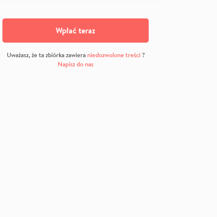
Wpłać teraz
Uważasz, że ta zbiórka zawiera
niedozwolone treści
?
Napisz do nas