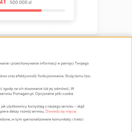
ywanie i przechowywanie informacji w pamięci Twojego
a
stwo oraz efektywność funkcjonowania. Służą temu tzw.
LGBTQ+
Powódź
ć zgodę na ich stosowanie lub jej odmówić. W
 serwisu Pomagam.pl. Opcjonalne pliki cookie
Wichura
NGO
ak użytkownicy korzystają z naszego serwisu – skąd
Religia
spiera dalszy rozwój serwisu.
Dowiedz się więcej
nansowa
Edukacja
eślone, w tym spersonalizowane komunikaty i treści
Podróż