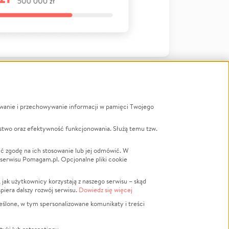
ywanie i przechowywanie informacji w pamięci Twojego
a
stwo oraz efektywność funkcjonowania. Służą temu tzw.
LGBTQ+
Powódź
ć zgodę na ich stosowanie lub jej odmówić. W
 serwisu Pomagam.pl. Opcjonalne pliki cookie
Wichura
NGO
ak użytkownicy korzystają z naszego serwisu – skąd
Religia
spiera dalszy rozwój serwisu.
Dowiedz się więcej
nansowa
Edukacja
eślone, w tym spersonalizowane komunikaty i treści
Podróż
Impreza