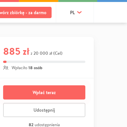
wórz zbiórkę - za darmo
PL
885 zł
20 000 zł (Cel)
z
18 osób
Wpłaciło
Wpłać teraz
Udostępnij
82
udostępnienia