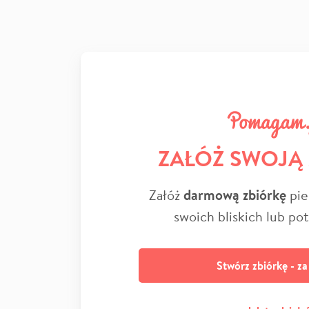
ZAŁÓŻ SWOJĄ
Załóż
darmową zbiórkę
pie
swoich bliskich lub po
Stwórz zbiórkę - z