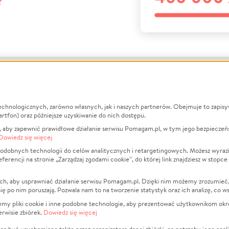
?
echnologicznych, zarówno własnych, jak i naszych partnerów. Obejmuje to zapis
macje
O nas
Zbieraj n
artfon) oraz późniejsze uzyskiwanie do nich dostępu.
 aby zapewnić prawidłowe działanie serwisu Pomagam.pl, w tym jego bezpieczeń
działa?
Opinie
Leczenie
Dowiedz się więcej
min
Raporty
Zwierzęta
odobnych technologii do celów analitycznych i retargetingowych. Możesz wyrazi
ncji na stronie „Zarządzaj zgodami cookie”, do której link znajdziesz w stopce
ka Prywatności
Za darmo
Pożar
 Kontrahenci
Blog
Ukraina
ch, aby usprawniać działanie serwisu Pomagam.pl. Dzięki nim możemy zrozumieć, j
t
Dla NGO
Sport
ak się po nim poruszają. Pozwala nam to na tworzenie statystyk oraz ich analizę, co w
anie serwisów
Fundacja Pomagam.pl
Pomoc Fi
jemy pliki cookie i inne podobne technologie, aby prezentować użytkownikom okr
rwisie zbiórek.
Dowiedz się więcej
a plików cookie
Projekty
zaj zgodami cookie
Pogrzeb