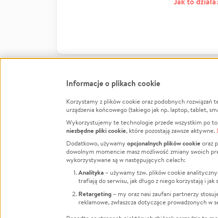
Jak to działa
Informacje o plikach cookie
Korzystamy z plików cookie oraz podobnych rozwiązań t
Infor
urządzenia końcowego (takiego jak np. laptop, tablet, sm
Wykorzystujemy te technologie przede wszystkim po to,
Jak to 
niezbędne pliki cookie
, które pozostają zawsze aktywne.
Facebook
Twitter
Instagram
Regula
opcjonalnych plików cookie
Dodatkowo, używamy
oraz p
dowolnym momencie masz możliwość zmiany swoich prefere
Polity
LinkedIn
TikTok
Youtube
wykorzystywane są w następujących celach:
RODO -
Analityka
– używamy tzw. plików cookie analityczny
Kontak
trafiają do serwisu, jak długo z niego korzystają i j
Porówn
Retargeting
– my oraz nasi zaufani partnerzy stosu
reklamowe, zwłaszcza dotyczące prowadzonych w se
Polityk
Zarząd