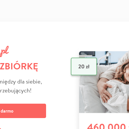
 ZBIÓRKĘ
niędzy dla siebie,
trzebujących!
a darmo