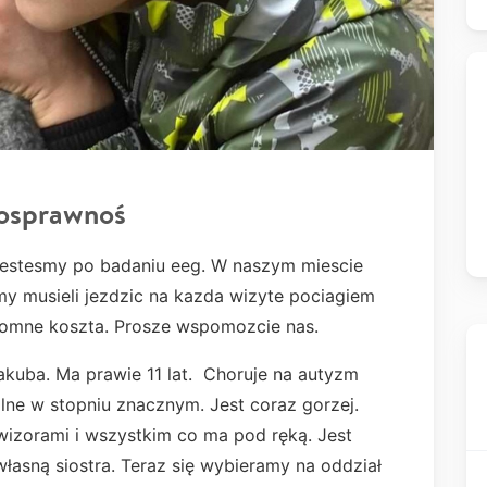
nosprawnoś
Jestesmy po badaniu eeg. W naszym miescie
y musieli jezdzic na kazda wizyte pociagiem
romne koszta. Prosze wspomozcie nas.
 Jakuba. Ma prawie 11 lat. Choruje na autyzm
ualne w stopniu znacznym. Jest coraz gorzej.
lewizorami i wszystkim co ma pod ręką. Jest
 własną siostra. Teraz się wybieramy na oddział