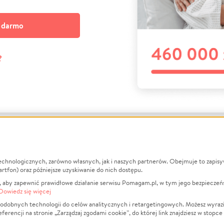
a darmo
?
echnologicznych, zarówno własnych, jak i naszych partnerów. Obejmuje to zapis
macje
O nas
Zbieraj n
artfon) oraz późniejsze uzyskiwanie do nich dostępu.
 aby zapewnić prawidłowe działanie serwisu Pomagam.pl, w tym jego bezpieczeń
działa?
Opinie
Leczenie
Dowiedz się więcej
min
Raporty
Zwierzęta
odobnych technologii do celów analitycznych i retargetingowych. Możesz wyrazi
ncji na stronie „Zarządzaj zgodami cookie”, do której link znajdziesz w stopce
ka Prywatności
Za darmo
Pożar