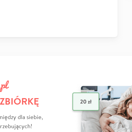
 ZBIÓRKĘ
niędzy dla siebie,
trzebujących!