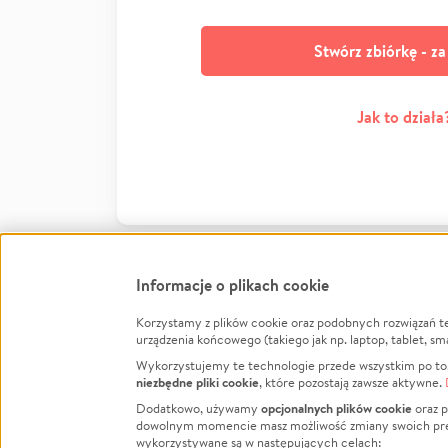
Stwórz zbiórkę - z
Jak to działa
Informacje o plikach cookie
Korzystamy z plików cookie oraz podobnych rozwiązań t
Infor
urządzenia końcowego (takiego jak np. laptop, tablet, sm
Wykorzystujemy te technologie przede wszystkim po to,
Jak to 
niezbędne pliki cookie
, które pozostają zawsze aktywne.
Facebook
Twitter
Instagram
Regula
opcjonalnych plików cookie
Dodatkowo, używamy
oraz p
dowolnym momencie masz możliwość zmiany swoich prefere
Polity
LinkedIn
TikTok
Youtube
wykorzystywane są w następujących celach: