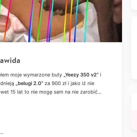
Dawida
ałem moje wymarzone buty
„Yeezy 350 v2”
i
idnieją
„belugi 2.0”
za 900 zł i jako iż nie
wet 15 lat to nie mogę sam na nie zarobić...
..