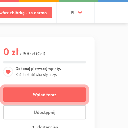
wórz zbiórkę - za darmo
PL
0 zł
900 zł (Cel)
z
Dokonaj pierwszej wpłaty.
Każda złotówka się liczy.
Wpłać teraz
Udostępnij
0
udostępnień