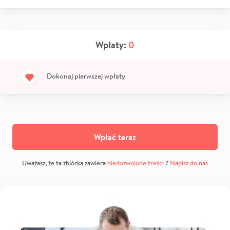
Wpłaty:
0
Dokonaj pierwszej wpłaty
Wpłać teraz
Uważasz, że ta zbiórka zawiera
niedozwolone treści
?
Napisz do nas