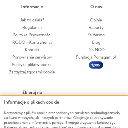
Informacje
O nas
Jak to działa?
Opinie
Regulamin
Raporty
Polityka Prywatności
Za darmo
RODO - Kontrahenci
Blog
Kontakt
Dla NGO
Porównanie serwisów
Fundacja Pomagam.pl
Polityka plików cookie
Zarządzaj zgodami cookie
Zbieraj na
Informacje o plikach cookie
Leczenie
LGBTQ+
Zwierzęta
Powódź
Korzystamy z plików cookie oraz podobnych rozwiązań technologicznych,
zarówno własnych, jak i naszych partnerów. Obejmuje to zapisywanie i
Pożar
Wichura
przechowywanie informacji w pamięci Twojego urządzenia końcowego
(takiego jak np. laptop, tablet, smartfon) oraz późniejsze uzyskiwanie do nich
Ukraina
NGO