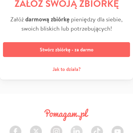
ZAŁÓŻ SWOJĄ ZBIÓRKĘ
Załóż
darmową zbiórkę
pieniędzy dla siebie,
swoich bliskich lub potrzebujących!
Stwórz zbiórkę - za darmo
Jak to działa?
Facebook
Twitter
Instagram
LinkedIn
TikTok
Youtube