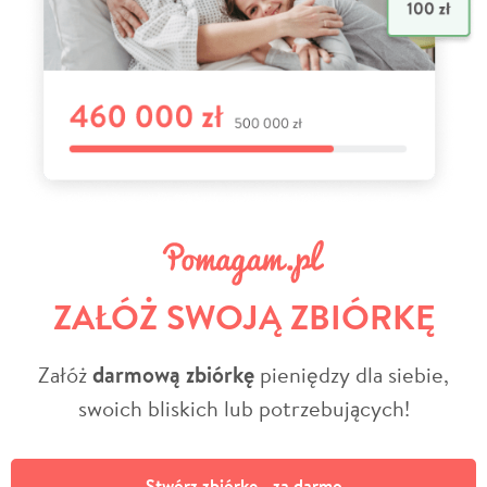
ZAŁÓŻ SWOJĄ ZBIÓRKĘ
Załóż
darmową zbiórkę
pieniędzy dla siebie,
swoich bliskich lub potrzebujących!
Stwórz zbiórkę - za darmo