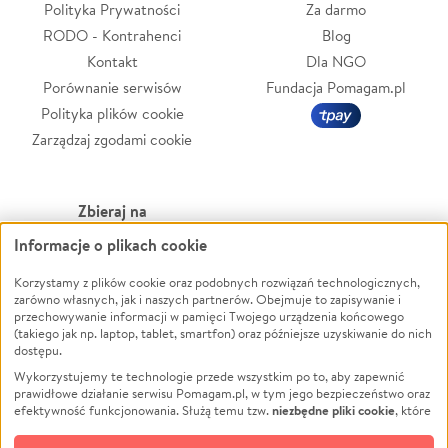
Polityka Prywatności
Za darmo
RODO - Kontrahenci
Blog
Kontakt
Dla NGO
Porównanie serwisów
Fundacja Pomagam.pl
Polityka plików cookie
Zarządzaj zgodami cookie
Zbieraj na
Informacje o plikach cookie
Leczenie
LGBTQ+
Zwierzęta
Powódź
Korzystamy z plików cookie oraz podobnych rozwiązań technologicznych,
zarówno własnych, jak i naszych partnerów. Obejmuje to zapisywanie i
Pożar
Wichura
przechowywanie informacji w pamięci Twojego urządzenia końcowego
(takiego jak np. laptop, tablet, smartfon) oraz późniejsze uzyskiwanie do nich
Ukraina
NGO
dostępu.
Sport
Religia
Wykorzystujemy te technologie przede wszystkim po to, aby zapewnić
Pomoc Finansowa
Edukacja
prawidłowe działanie serwisu Pomagam.pl, w tym jego bezpieczeństwo oraz
niezbędne pliki cookie
efektywność funkcjonowania. Służą temu tzw.
, które
Projekty
Podróż
pozostają zawsze aktywne.
Dowiedz się więcej
Pogrzeb
Impreza