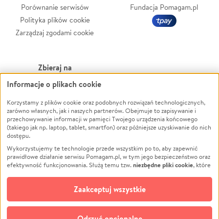
Porównanie serwisów
Fundacja Pomagam.pl
Polityka plików cookie
Zarządzaj zgodami cookie
Zbieraj na
Informacje o plikach cookie
Leczenie
LGBTQ+
Zwierzęta
Powódź
Korzystamy z plików cookie oraz podobnych rozwiązań technologicznych,
zarówno własnych, jak i naszych partnerów. Obejmuje to zapisywanie i
Pożar
Wichura
przechowywanie informacji w pamięci Twojego urządzenia końcowego
(takiego jak np. laptop, tablet, smartfon) oraz późniejsze uzyskiwanie do nich
Ukraina
NGO
dostępu.
Sport
Religia
Wykorzystujemy te technologie przede wszystkim po to, aby zapewnić
Pomoc Finansowa
Edukacja
prawidłowe działanie serwisu Pomagam.pl, w tym jego bezpieczeństwo oraz
niezbędne pliki cookie
efektywność funkcjonowania. Służą temu tzw.
, które
Projekty
Podróż
pozostają zawsze aktywne.
Dowiedz się więcej
Pogrzeb
Impreza
opcjonalnych plików cookie
Dodatkowo, używamy
oraz podobnych
Zaakceptuj wszystkie
Społeczność lokalna
Ochrona środowiska
technologii do celów analitycznych i retargetingowych. Możesz wyrazić
zgodę na ich stosowanie lub jej odmówić. W dowolnym momencie masz
Kultura
Biznes
możliwość zmiany swoich preferencji na stronie „Zarządzaj zgodami cookie”,
Odrzuć opcjonalne