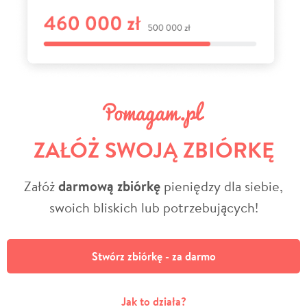
ZAŁÓŻ SWOJĄ ZBIÓRKĘ
Załóż
darmową zbiórkę
pieniędzy dla siebie,
swoich bliskich lub potrzebujących!
Stwórz zbiórkę - za darmo
Jak to działa?