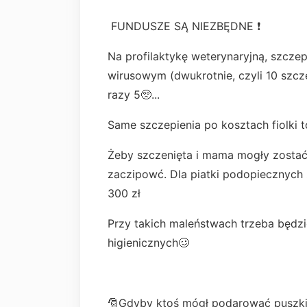
FUNDUSZE SĄ NIEZBĘDNE ❗
Na profilaktykę weterynaryjną, szcze
wirusowym (dwukrotnie, czyli 10 szcze
razy 5🥺...
Same szczepienia po kosztach fiolki t
Żeby szczenięta i mama mogły zostać
zaczipowć. Dla piatki podopiecznych 
300 zł
Przy takich maleństwach trzeba będzi
higienicznych🥴
🎅Gdyby ktoś mógł podarować puszki 