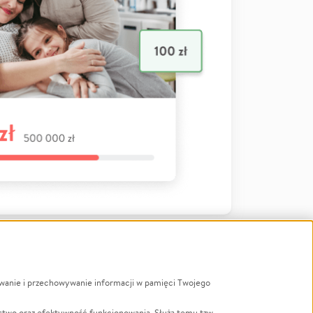
ywanie i przechowywanie informacji w pamięci Twojego
a
stwo oraz efektywność funkcjonowania. Służą temu tzw.