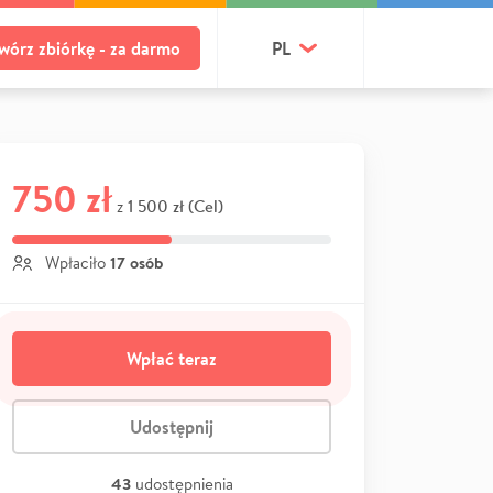
wórz zbiórkę - za darmo
PL
750 zł
1 500 zł (Cel)
z
17 osób
Wpłaciło
Wpłać teraz
Udostępnij
43
udostępnienia