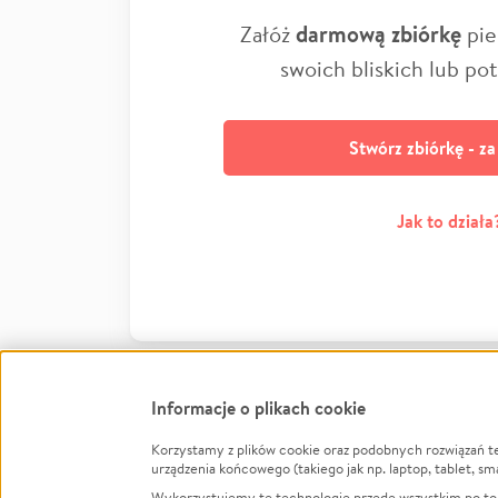
Załóż
darmową zbiórkę
pie
swoich bliskich lub po
Stwórz zbiórkę - z
Jak to działa
Informacje o plikach cookie
Korzystamy z plików cookie oraz podobnych rozwiązań t
Infor
urządzenia końcowego (takiego jak np. laptop, tablet, sm
Wykorzystujemy te technologie przede wszystkim po to,