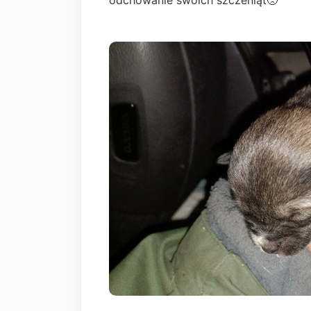
odchowanie swoich szczeniąt🥺