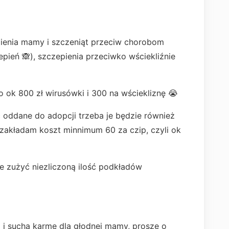
pienia mamy i szczeniąt przeciw chorobom
pień 🙈), szczepienia przeciwko wściekliźnie
o ok 800 zł wirusówki i 300 na wściekliznę 😭
 oddane do adopcji trzeba je będzie również
zakładam koszt minnimum 60 za czip, czyli ok
e zużyć niezliczoną ilość podkładów
i suchą karmę dla głodnej mamy, proszę o