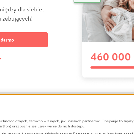
niędzy dla siebie,
trzebujących!
a darmo
?
echnologicznych, zarówno własnych, jak i naszych partnerów. Obejmuje to zapis
macje
O nas
Zbieraj n
artfon) oraz późniejsze uzyskiwanie do nich dostępu.
 aby zapewnić prawidłowe działanie serwisu Pomagam.pl, w tym jego bezpieczeń