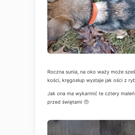
Roczna sunia, na oko waży może sześć
kości, kręgosłup wystaje jak ości z ry
Jak ona ma wykarmić te cztery maleńs
przed świętami 🥺