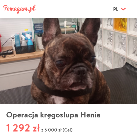
PL
Operacja kręgosłupa Henia
1 292 zł
5 000 zł (Cel)
z