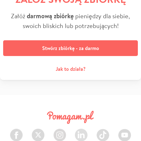
Załóż
darmową zbiórkę
pieniędzy dla siebie,
swoich bliskich lub potrzebujących!
Stwórz zbiórkę - za darmo
Jak to działa?
Facebook
Twitter
Instagram
LinkedIn
TikTok
Youtube