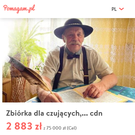
PL
Zbiórka dla czujących,... cdn
2 883 zł
75 000 zł (Cel)
z