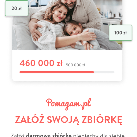
ZAŁÓŻ SWOJĄ ZBIÓRKĘ
Załóż
darmową zbiórkę
pieniędzy dla siebie,