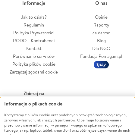
Informacje
O nas
Jak to działa?
Opinie
Regulamin
Raporty
Polityka Prywatności
Za darmo
RODO - Kontrahenci
Blog
Kontakt
Dla NGO
Porównanie serwisów
Fundacja Pomagam.pl
Polityka plików cookie
Zarządzaj zgodami cookie
Zbieraj na
Informacje o plikach cookie
Leczenie
LGBTQ+
Zwierzęta
Powódź
Korzystamy z plików cookie oraz podobnych rozwiązań technologicznych,
zarówno własnych, jak i naszych partnerów. Obejmuje to zapisywanie i
Pożar
Wichura
przechowywanie informacji w pamięci Twojego urządzenia końcowego
(takiego jak np. laptop, tablet, smartfon) oraz późniejsze uzyskiwanie do nich
Ukraina
NGO