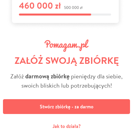
ZAŁÓŻ SWOJĄ ZBIÓRKĘ
Załóż
darmową zbiórkę
pieniędzy dla siebie,
swoich bliskich lub potrzebujących!
Stwórz zbiórkę - za darmo
Jak to działa?