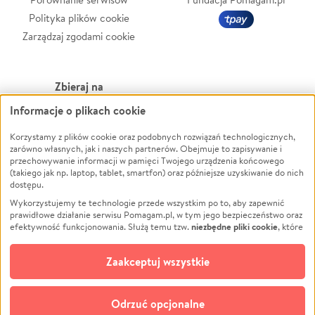
Polityka plików cookie
Zarządzaj zgodami cookie
Zbieraj na
Informacje o plikach cookie
Leczenie
LGBTQ+
Zwierzęta
Powódź
Korzystamy z plików cookie oraz podobnych rozwiązań technologicznych,
zarówno własnych, jak i naszych partnerów. Obejmuje to zapisywanie i
Pożar
Wichura
przechowywanie informacji w pamięci Twojego urządzenia końcowego
(takiego jak np. laptop, tablet, smartfon) oraz późniejsze uzyskiwanie do nich
Ukraina
NGO
dostępu.
Sport
Religia
Wykorzystujemy te technologie przede wszystkim po to, aby zapewnić
Pomoc Finansowa
Edukacja
prawidłowe działanie serwisu Pomagam.pl, w tym jego bezpieczeństwo oraz
niezbędne pliki cookie
efektywność funkcjonowania. Służą temu tzw.
, które
Projekty
Podróż
pozostają zawsze aktywne.
Dowiedz się więcej
Pogrzeb
Impreza
opcjonalnych plików cookie
Dodatkowo, używamy
oraz podobnych
Zaakceptuj wszystkie
Społeczność lokalna
Ochrona środowiska
technologii do celów analitycznych i retargetingowych. Możesz wyrazić
zgodę na ich stosowanie lub jej odmówić. W dowolnym momencie masz
Kultura
Biznes
możliwość zmiany swoich preferencji na stronie „Zarządzaj zgodami cookie”,
Odrzuć opcjonalne
Polski
do której link znajdziesz w stopce serwisu Pomagam.pl. Opcjonalne pliki