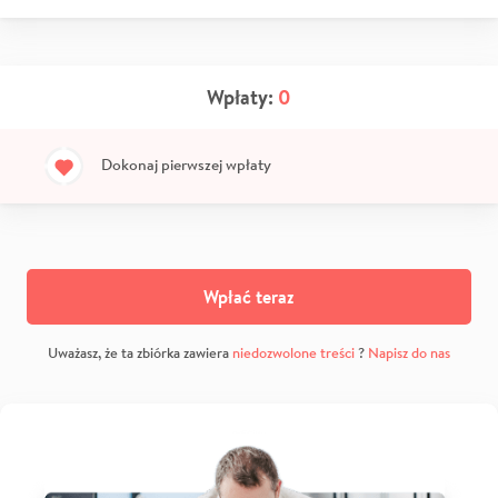
Wpłaty:
0
Dokonaj pierwszej wpłaty
Wpłać teraz
Uważasz, że ta zbiórka zawiera
niedozwolone treści
?
Napisz do nas