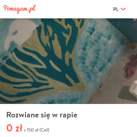
PL
Rozwiane się w rapie
0 zł
150 zł (Cel)
z