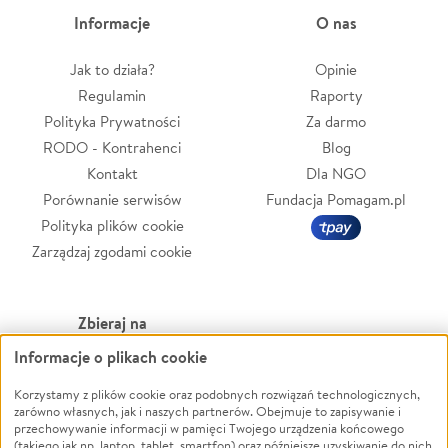
Informacje
O nas
Jak to działa?
Opinie
Regulamin
Raporty
Polityka Prywatności
Za darmo
RODO - Kontrahenci
Blog
Kontakt
Dla NGO
Porównanie serwisów
Fundacja Pomagam.pl
Polityka plików cookie
Zarządzaj zgodami cookie
Zbieraj na
Informacje o plikach cookie
Leczenie
LGBTQ+
Zwierzęta
Powódź
Korzystamy z plików cookie oraz podobnych rozwiązań technologicznych,
zarówno własnych, jak i naszych partnerów. Obejmuje to zapisywanie i
Pożar
Wichura
przechowywanie informacji w pamięci Twojego urządzenia końcowego
(takiego jak np. laptop, tablet, smartfon) oraz późniejsze uzyskiwanie do nich
Ukraina
NGO