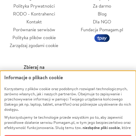
Polityka Prywatności
Za darmo
RODO - Kontrahenci
Blog
Kontakt
Dla NGO
Porównanie serwisów
Fundacja Pomagam.pl
Polityka plików cookie
Zarządzaj zgodami cookie
Zbieraj na
Informacje o plikach cookie
Leczenie
LGBTQ+
Zwierzęta
Powódź
Korzystamy z plików cookie oraz podobnych rozwiązań technologicznych,
zarówno własnych, jak i naszych partnerów. Obejmuje to zapisywanie i
Pożar
Wichura
przechowywanie informacji w pamięci Twojego urządzenia końcowego
(takiego jak np. laptop, tablet, smartfon) oraz późniejsze uzyskiwanie do nich
Ukraina
NGO
dostępu.
Sport
Religia
Wykorzystujemy te technologie przede wszystkim po to, aby zapewnić
Pomoc Finansowa
Edukacja
prawidłowe działanie serwisu Pomagam.pl, w tym jego bezpieczeństwo oraz
niezbędne pliki cookie
efektywność funkcjonowania. Służą temu tzw.
, które
Projekty
Podróż
pozostają zawsze aktywne.
Dowiedz się więcej