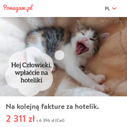
PL
Na kolejną fakture za hotelik.
2 311 zł
6 396 zł (Cel)
z