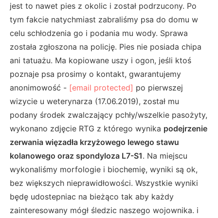
jest to nawet pies z okolic i został podrzucony. Po
tym fakcie natychmiast zabraliśmy psa do domu w
celu schłodzenia go i podania mu wody. Sprawa
została zgłoszona na policję. Pies nie posiada chipa
ani tatuażu. Ma kopiowane uszy i ogon, jeśli ktoś
poznaje psa prosimy o kontakt, gwarantujemy
anonimowość -
[email protected]
po pierwszej
wizycie u weterynarza (17.06.2019), został mu
podany środek zwalczający pchły/wszelkie pasożyty,
wykonano zdjęcie RTG z którego wynika
podejrzenie
zerwania więzadła krzyżowego lewego stawu
kolanowego oraz spondyloza L7-S1
. Na miejscu
wykonaliśmy morfologie i biochemię, wyniki są ok,
bez większych nieprawidłowości. Wszystkie wyniki
będę udostepniac na bieżąco tak aby każdy
zainteresowany mógł śledzic naszego wojownika. i