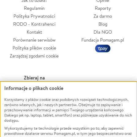
Jak to działa?
Opinie
Regulamin
Raporty
Polityka Prywatności
Za darmo
RODO - Kontrahenci
Blog
Kontakt
Dla NGO
Porównanie serwisów
Fundacja Pomagam.pl
Polityka plików cookie
Zarządzaj zgodami cookie
Zbieraj na
Informacje o plikach cookie
Leczenie
LGBTQ+
Zwierzęta
Powódź
Korzystamy z plików cookie oraz podobnych rozwiązań technologicznych,
zarówno własnych, jak i naszych partnerów. Obejmuje to zapisywanie i
Pożar
Wichura
przechowywanie informacji w pamięci Twojego urządzenia końcowego
(takiego jak np. laptop, tablet, smartfon) oraz późniejsze uzyskiwanie do nich
Ukraina
NGO
dostępu.
Sport
Religia
Wykorzystujemy te technologie przede wszystkim po to, aby zapewnić
Pomoc Finansowa
Edukacja
prawidłowe działanie serwisu Pomagam.pl, w tym jego bezpieczeństwo oraz