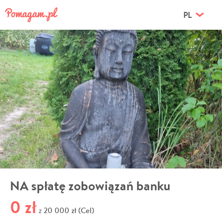
PL
NA spłatę zobowiązań banku
0 zł
20 000 zł (Cel)
z