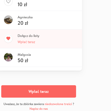
10
zł
Agnieszka
20
zł
Dołącz do listy
Wpłać teraz
Malgosia
50
zł
Wpłać teraz
Uważasz, że ta zbiórka zawiera
niedozwolone treści
?
Napisz do nas