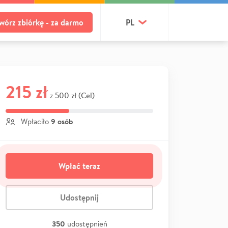
wórz zbiórkę - za darmo
PL
215 zł
500 zł (Cel)
z
9 osób
Wpłaciło
Wpłać teraz
Udostępnij
350
udostępnień