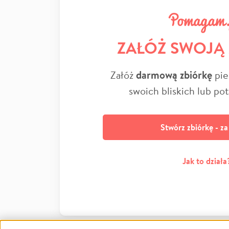
ZAŁÓŻ SWOJĄ
Załóż
darmową zbiórkę
pie
swoich bliskich lub po
Stwórz zbiórkę - z
Jak to działa