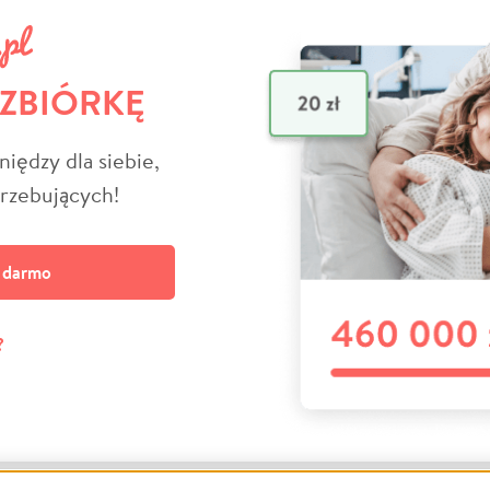
 ZBIÓRKĘ
niędzy dla siebie,
trzebujących!
a darmo
?