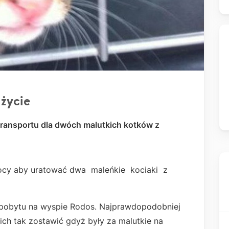
 życie
ransportu dla dwóch malutkich kotków z
ocy aby uratować dwa maleńkie kociaki z
s pobytu na wyspie Rodos. Najprawdopodobniej
ch tak zostawić gdyż były za malutkie na