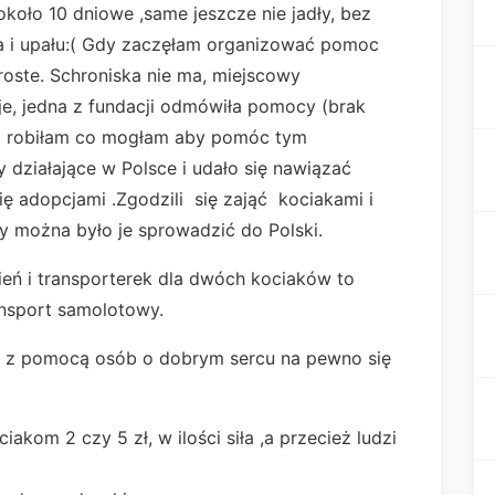
koło 10 dniowe ,same jeszcze nie jadły, bez
a i upału:( Gdy zaczęłam organizować pomoc
proste. Schroniska nie ma, miejscowy
je, jedna z fundacji odmówiła pomocy (brak
 i robiłam co mogłam aby pomóc tym
działające w Polsce i udało się nawiązać
się adopcjami .Zgodzili się zająć kociakami i
 można było je sprowadzić do Polski.
eń i transporterek dla dwóch kociaków to
ansport samolotowy.
 że z pomocą osób o dobrym sercu na pewno się
iakom 2 czy 5 zł, w ilości siła ,a przecież ludzi