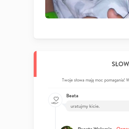
SŁOW
Twoje słowa mają moc pomagania! Wp
Beata
uratujmy kicie.
- Organ
Renata Wołomin