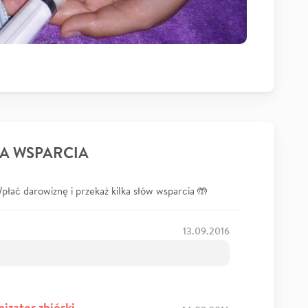
A WSPARCIA
łać darowiznę i przekaż kilka słów wsparcia 🤲
13.09.2016
izator zbiórki