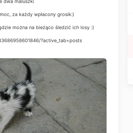
te dwa maluszki
moc, za każdy wpłacony grosik:)
zie można na bieżąco śledzić ich losy :)
583686958601846/?active_tab=posts