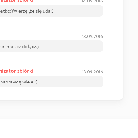
14.09.2016
atko:)Wierzę ,że się uda:)
13.09.2016
e inni też dołączą
izator zbiórki
13.09.2016
 naprawdę wiele :)