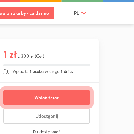
wórz zbiórkę - za darmo
PL
1 zł
300 zł (Cel)
z
1 osoba
1 dnia.
Wpłaciła
w ciągu
Wpłać teraz
Udostępnij
0
udostępnień