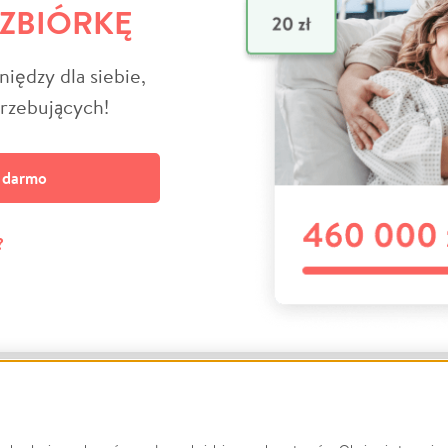
 ZBIÓRKĘ
niędzy dla siebie,
trzebujących!
a darmo
?