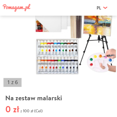
PL
Na zestaw malarski
0 zł
100 zł (Cel)
z