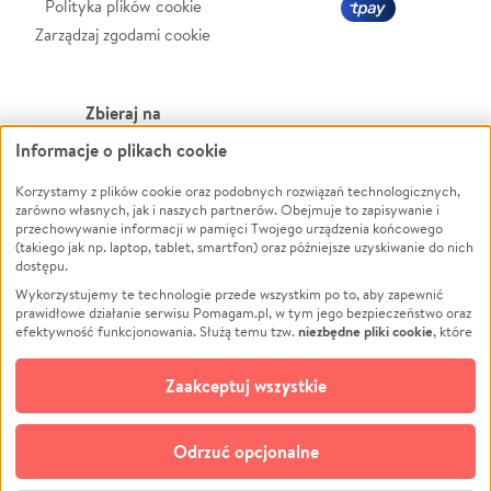
Polityka plików cookie
Zarządzaj zgodami cookie
Zbieraj na
Informacje o plikach cookie
Leczenie
LGBTQ+
Zwierzęta
Powódź
Korzystamy z plików cookie oraz podobnych rozwiązań technologicznych,
zarówno własnych, jak i naszych partnerów. Obejmuje to zapisywanie i
Pożar
Wichura
przechowywanie informacji w pamięci Twojego urządzenia końcowego
(takiego jak np. laptop, tablet, smartfon) oraz późniejsze uzyskiwanie do nich
Ukraina
NGO
dostępu.
Sport
Religia
Wykorzystujemy te technologie przede wszystkim po to, aby zapewnić
Pomoc Finansowa
Edukacja
prawidłowe działanie serwisu Pomagam.pl, w tym jego bezpieczeństwo oraz
niezbędne pliki cookie
efektywność funkcjonowania. Służą temu tzw.
, które
Projekty
Podróż
pozostają zawsze aktywne.
Dowiedz się więcej
Pogrzeb
Impreza
opcjonalnych plików cookie
Dodatkowo, używamy
oraz podobnych
Zaakceptuj wszystkie
Społeczność lokalna
Ochrona środowiska
technologii do celów analitycznych i retargetingowych. Możesz wyrazić
zgodę na ich stosowanie lub jej odmówić. W dowolnym momencie masz
Kultura
Biznes
możliwość zmiany swoich preferencji na stronie „Zarządzaj zgodami cookie”,
Odrzuć opcjonalne
Polski
do której link znajdziesz w stopce serwisu Pomagam.pl. Opcjonalne pliki
cookie wykorzystywane są w następujących celach: