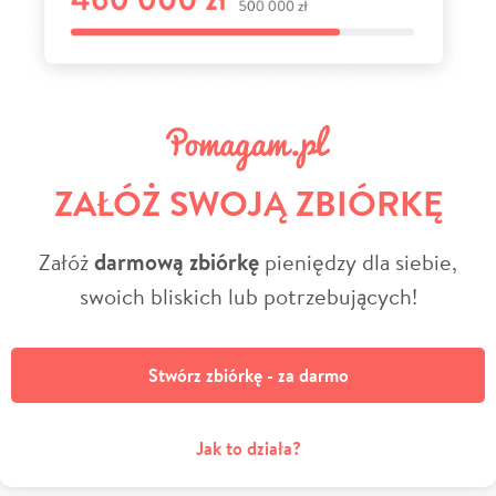
ZAŁÓŻ SWOJĄ ZBIÓRKĘ
Załóż
darmową zbiórkę
pieniędzy dla siebie,
swoich bliskich lub potrzebujących!
Stwórz zbiórkę - za darmo
Jak to działa?