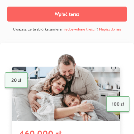
Wpłać teraz
Uważasz, że ta zbiórka zawiera
niedozwolone treści
?
Napisz do nas